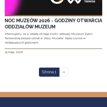
NOC MUZEÓW 2026 - GODZINY OTWARCIA
ODDZIAŁÓW MUZEUM
Informujemy, że w sobotę 16 maja 2026 r. oddziały Muzeum Ziemi
Tarnowskiej biorące udział w „Nocy Muzeów” będą czynne w
następujących godzinach:
15 maja, 2026
Stronicowanie
Następna strona
Strona 1
››