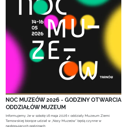
NOC MUZEÓW 2026 - GODZINY OTWARCIA
ODDZIAŁÓW MUZEUM
Informujemy, że w sobotę 16 maja 2026 r. oddziały Muzeum Ziemi
Tarnowskiej biorące udział w „Nocy Muzeów” będą czynne w
następujących godzinach: