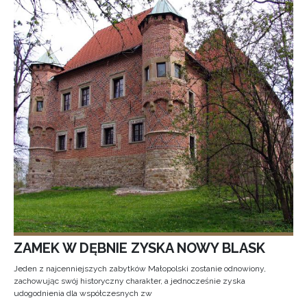
ZAMEK W DĘBNIE ZYSKA NOWY BLASK
Jeden z najcenniejszych zabytków Małopolski zostanie odnowiony,
zachowując swój historyczny charakter, a jednocześnie zyska
udogodnienia dla współczesnych zw