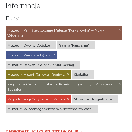
Informacje
Filtry:
Muzeum Pamiątek po Janie Matejce "Koryznówka" w Nowym
Wiśniczu
Muzeum Dwór w Dołędze
Galeria "Panorama"
Muzeum Zamek w Dębnie
Muzeum Ratusz - Galeria Sztuki Dawnej
Muzeum Historii Tarnowa i Regionu
Siedziba
Regionalne Centrum Edukacji o Pamięci im. gen. bryg. Zdzisława
Baszaka
Zagroda Felicji Curyłowej w Zalipiu
Muzeum Etnograficzne
Muzeum Wincentego Witosa w Wierzchosławicach
ZAGRODA FELICJI CURYŁOWEJ W ZALIPIU