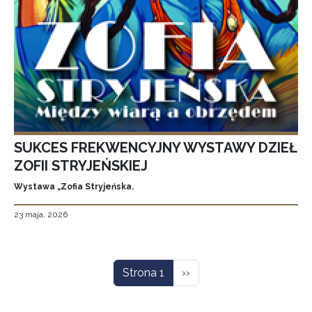
SUKCES FREKWENCYJNY WYSTAWY DZIEŁ
ZOFII STRYJEŃSKIEJ
Wystawa „Zofia Stryjeńska.
23 maja, 2026
Stronicowanie
Następna strona
Strona 1
››