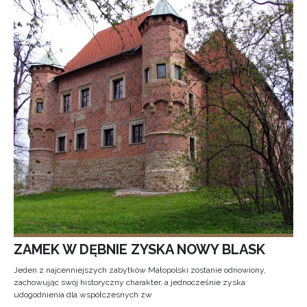
ZAMEK W DĘBNIE ZYSKA NOWY BLASK
Jeden z najcenniejszych zabytków Małopolski zostanie odnowiony,
zachowując swój historyczny charakter, a jednocześnie zyska
udogodnienia dla współczesnych zw