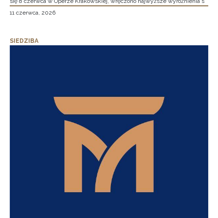
się 8 czerwca w Operze Krakowskiej, wręczono najwyższe wyróżnienia s
11 czerwca, 2026
SIEDZIBA