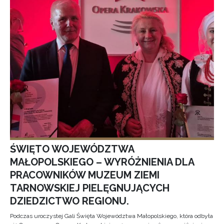
ŚWIĘTO WOJEWÓDZTWA
MAŁOPOLSKIEGO – WYRÓŻNIENIA DLA
PRACOWNIKÓW MUZEUM ZIEMI
TARNOWSKIEJ PIELĘGNUJĄCYCH
DZIEDZICTWO REGIONU.
Podczas uroczystej Gali Święta Województwa Małopolskiego, która odbyła