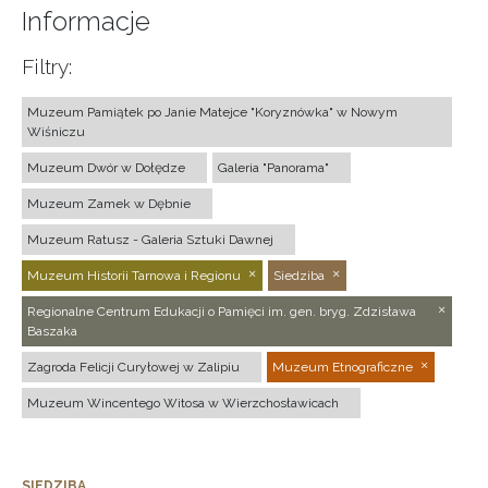
Informacje
Filtry:
Muzeum Pamiątek po Janie Matejce "Koryznówka" w Nowym
Wiśniczu
Muzeum Dwór w Dołędze
Galeria "Panorama"
Muzeum Zamek w Dębnie
Muzeum Ratusz - Galeria Sztuki Dawnej
Muzeum Historii Tarnowa i Regionu
Siedziba
Regionalne Centrum Edukacji o Pamięci im. gen. bryg. Zdzisława
Baszaka
Zagroda Felicji Curyłowej w Zalipiu
Muzeum Etnograficzne
Muzeum Wincentego Witosa w Wierzchosławicach
SIEDZIBA