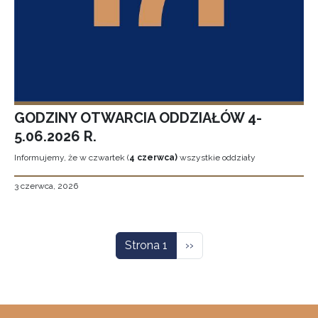
GODZINY OTWARCIA ODDZIAŁÓW 4-
5.06.2026 R.
Informujemy, że w czwartek (
4 czerwca)
wszystkie oddziały
3 czerwca, 2026
Stronicowanie
Następna strona
Strona 1
››