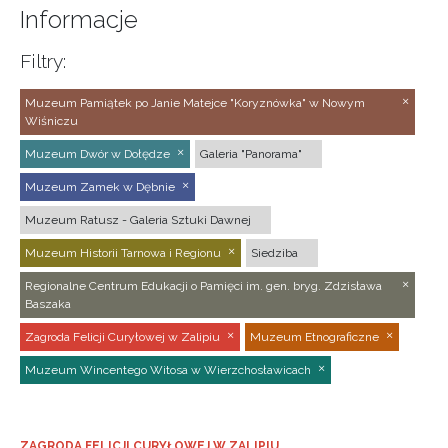
Informacje
Filtry:
Muzeum Pamiątek po Janie Matejce "Koryznówka" w Nowym
Wiśniczu
Muzeum Dwór w Dołędze
Galeria "Panorama"
Muzeum Zamek w Dębnie
Muzeum Ratusz - Galeria Sztuki Dawnej
Muzeum Historii Tarnowa i Regionu
Siedziba
Regionalne Centrum Edukacji o Pamięci im. gen. bryg. Zdzisława
Baszaka
Zagroda Felicji Curyłowej w Zalipiu
Muzeum Etnograficzne
Muzeum Wincentego Witosa w Wierzchosławicach
ZAGRODA FELICJI CURYŁOWEJ W ZALIPIU