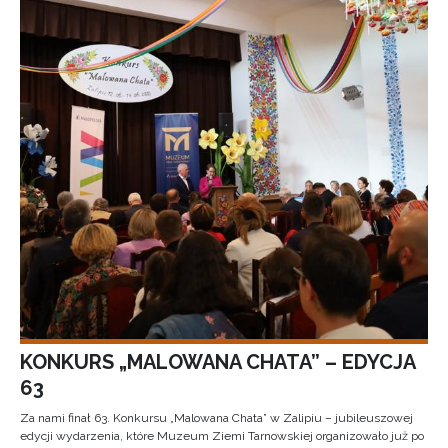
KONKURS „MALOWANA CHATA” – EDYCJA
63
Za nami finał 63. Konkursu „Malowana Chata” w Zalipiu – jubileuszowej
edycji wydarzenia, które Muzeum Ziemi Tarnowskiej organizowało już po