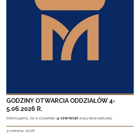
GODZINY OTWARCIA ODDZIAŁÓW 4-
5.06.2026 R.
Informujemy, że w czwartek (
4 czerwca)
wszystkie oddziały
3 czerwca, 2026