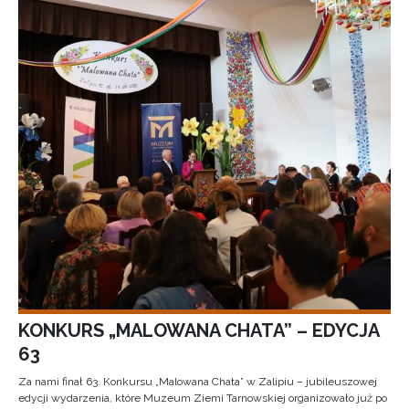
KONKURS „MALOWANA CHATA” – EDYCJA
63
Za nami finał 63. Konkursu „Malowana Chata” w Zalipiu – jubileuszowej
edycji wydarzenia, które Muzeum Ziemi Tarnowskiej organizowało już po