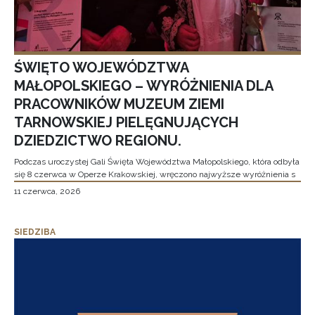
ŚWIĘTO WOJEWÓDZTWA
MAŁOPOLSKIEGO – WYRÓŻNIENIA DLA
PRACOWNIKÓW MUZEUM ZIEMI
TARNOWSKIEJ PIELĘGNUJĄCYCH
DZIEDZICTWO REGIONU.
Podczas uroczystej Gali Święta Województwa Małopolskiego, która odbyła
się 8 czerwca w Operze Krakowskiej, wręczono najwyższe wyróżnienia s
11 czerwca, 2026
SIEDZIBA