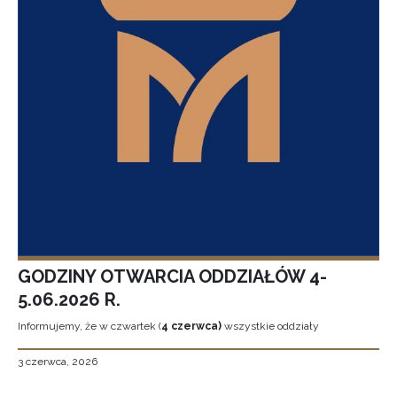
GODZINY OTWARCIA ODDZIAŁÓW 4-
5.06.2026 R.
Informujemy, że w czwartek (
4 czerwca)
wszystkie oddziały
3 czerwca, 2026