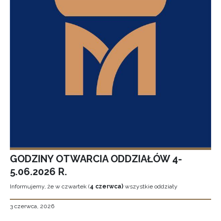
GODZINY OTWARCIA ODDZIAŁÓW 4-
5.06.2026 R.
Informujemy, że w czwartek (
4 czerwca)
wszystkie oddziały
3 czerwca, 2026