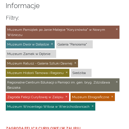
Informacje
Filtry:
Muzeum Pamiątek po Janie Matejce "Koryznówka" w Nowym
Wiśniczu
Muzeum Dwór w Dołędze
Galeria "Panorama"
Muzeum Zamek w Dębnie
Muzeum Ratusz - Galeria Sztuki Dawnej
Muzeum Historii Tarnowa i Regionu
Siedziba
Regionalne Centrum Edukacji o Pamięci im. gen. bryg. Zdzisława
Baszaka
Zagroda Felicji Curyłowej w Zalipiu
Muzeum Etnograficzne
Muzeum Wincentego Witosa w Wierzchosławicach
ZAGRODA FELICJI CURYŁOWEJ W ZALIPIU