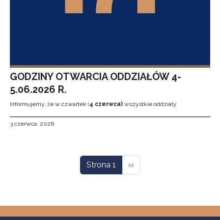
GODZINY OTWARCIA ODDZIAŁÓW 4-
5.06.2026 R.
Informujemy, że w czwartek (
4 czerwca)
wszystkie oddziały
3 czerwca, 2026
Stronicowanie
Następna strona
Strona 1
››