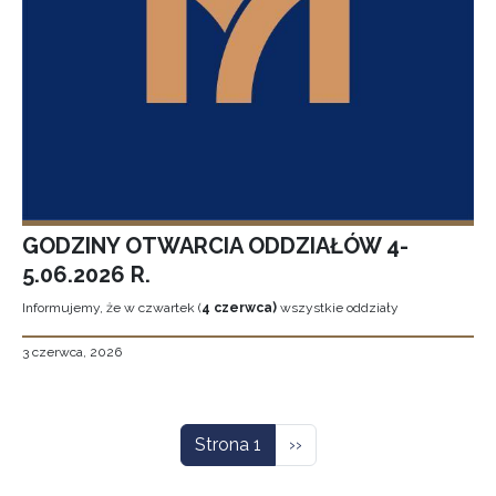
GODZINY OTWARCIA ODDZIAŁÓW 4-
5.06.2026 R.
Informujemy, że w czwartek (
4 czerwca)
wszystkie oddziały
3 czerwca, 2026
Stronicowanie
Następna strona
Strona 1
››