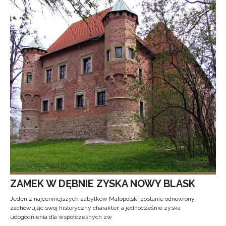
ZAMEK W DĘBNIE ZYSKA NOWY BLASK
Jeden z najcenniejszych zabytków Małopolski zostanie odnowiony,
zachowując swój historyczny charakter, a jednocześnie zyska
udogodnienia dla współczesnych zw