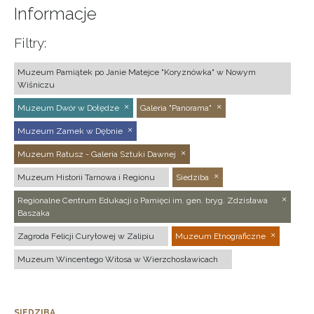
Informacje
Filtry:
Muzeum Pamiątek po Janie Matejce "Koryznówka" w Nowym
Wiśniczu
Muzeum Dwór w Dołędze
Galeria "Panorama"
Muzeum Zamek w Dębnie
Muzeum Ratusz - Galeria Sztuki Dawnej
Muzeum Historii Tarnowa i Regionu
Siedziba
Regionalne Centrum Edukacji o Pamięci im. gen. bryg. Zdzisława
Baszaka
Zagroda Felicji Curyłowej w Zalipiu
Muzeum Etnograficzne
Muzeum Wincentego Witosa w Wierzchosławicach
SIEDZIBA