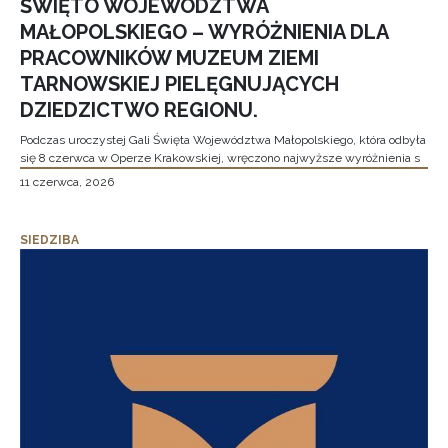
ŚWIĘTO WOJEWÓDZTWA
MAŁOPOLSKIEGO – WYRÓŻNIENIA DLA
PRACOWNIKÓW MUZEUM ZIEMI
TARNOWSKIEJ PIELĘGNUJĄCYCH
DZIEDZICTWO REGIONU.
Podczas uroczystej Gali Święta Województwa Małopolskiego, która odbyła
się 8 czerwca w Operze Krakowskiej, wręczono najwyższe wyróżnienia s
11 czerwca, 2026
SIEDZIBA