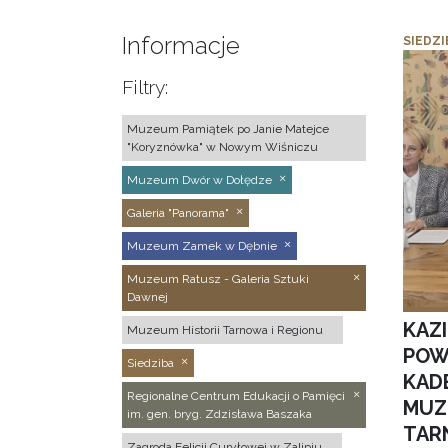
Informacje
SIEDZI
Filtry:
Muzeum Pamiątek po Janie Matejce
"Koryznówka" w Nowym Wiśniczu
Muzeum Dwór w Dołędze
Galeria "Panorama"
Muzeum Zamek w Dębnie
Muzeum Ratusz - Galeria Sztuki
Dawnej
KAZ
Muzeum Historii Tarnowa i Regionu
POW
Siedziba
KAD
Regionalne Centrum Edukacji o Pamięci
MUZ
im. gen. bryg. Zdzisława Baszaka
TAR
Zagroda Felicji Curyłowej w Zalipiu