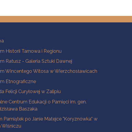
ba
 Historii Tarnowa i Regionu
 Ratusz - Galeria Sztuki Dawnej
m Wincentego Witosa w Wierzchosławicach
m Etnograficzne
a Felicji Curyłowej w Zalipiu
lne Centrum Edukacji o Pamięci im. gen.
dzisława Baszaka
 Pamiątek po Janie Matejce "Koryznówka" w
Wiśniczu