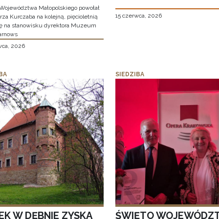
Województwa Małopolskiego powołał
15 czerwca, 2026
za Kurczaba na kolejną, pięcioletnią
ę na stanowisku dyrektora Muzeum
arnows
wca, 2026
BA
SIEDZIBA
EK W DĘBNIE ZYSKA
ŚWIĘTO WOJEWÓDZ