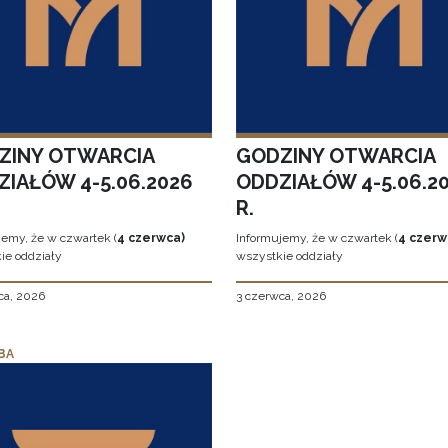
ZINY OTWARCIA
GODZINY OTWARCIA
ZIAŁÓW 4-5.06.2026
ODDZIAŁÓW 4-5.06.2
R.
jemy, że w czwartek (
4 czerwca)
Informujemy, że w czwartek (
4 czerw
ie oddziały
wszystkie oddziały
ca, 2026
3 czerwca, 2026
BA