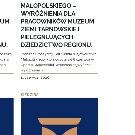
MAŁOPOLSKIEGO –
WYRÓŻNIENIA DLA
EUM
PRACOWNIKÓW MUZEUM
ZIEMI TARNOWSKIEJ
PIELĘGNUJĄCYCH
NU.
DZIEDZICTWO REGIONU.
wództwa
Podczas uroczystej Gali Święta Województwa
rwca w
Małopolskiego, która odbyła się 8 czerwca w
ższe
Operze Krakowskiej, wręczono najwyższe
wyróżnienia s
11 czerwca, 2026
SIEDZIBA