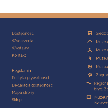
Na skróty
Oddziały
Dostępność
Siedzi
Wydarzenia
Muzeum
Wystawy
Muzeum
Kontakt
Muzeu
Muzeu
Na skróty
Regulamin
Zagrod
Polityka prywatności
Regiona
Deklaracja dostępności
bryg. Z
Mapa strony
Muzeum
Sklep
Nowym 