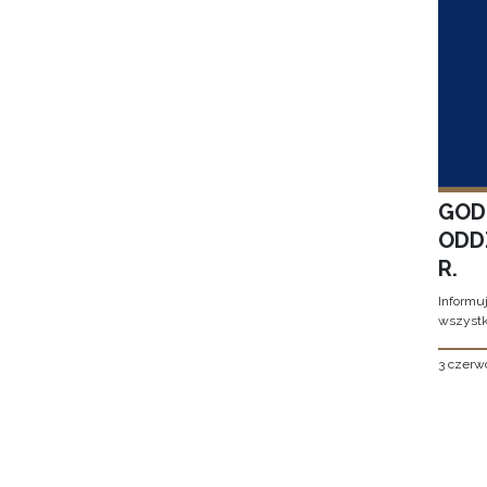
GOD
ODD
R.
Informu
wszystk
3 czerw
Stron