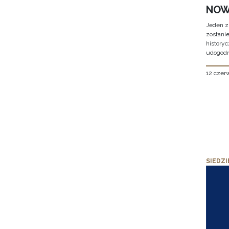
NOW
Jeden z
zostani
historyc
udogodn
12 czer
SIEDZI