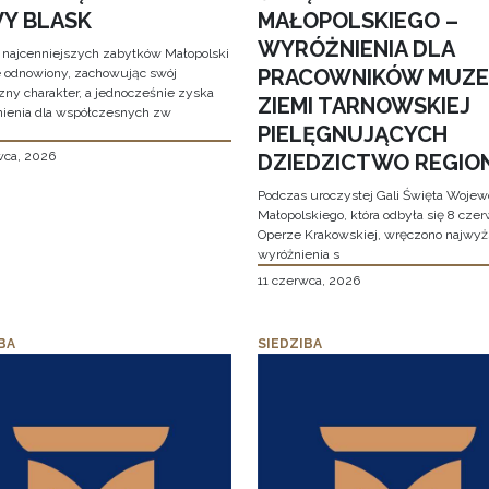
Y BLASK
MAŁOPOLSKIEGO –
WYRÓŻNIENIA DLA
 najcenniejszych zabytków Małopolski
PRACOWNIKÓW MUZ
e odnowiony, zachowując swój
zny charakter, a jednocześnie zyska
ZIEMI TARNOWSKIEJ
ienia dla współczesnych zw
PIELĘGNUJĄCYCH
wca, 2026
DZIEDZICTWO REGIO
Podczas uroczystej Gali Święta Woje
Małopolskiego, która odbyła się 8 cze
Operze Krakowskiej, wręczono najwy
wyróżnienia s
11 czerwca, 2026
BA
SIEDZIBA