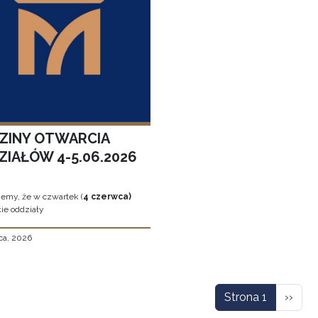
ZINY OTWARCIA
ZIAŁÓW 4-5.06.2026
jemy, że w czwartek (
4 czerwca)
ie oddziały
ca, 2026
icowanie
Nastę
Strona 1
››