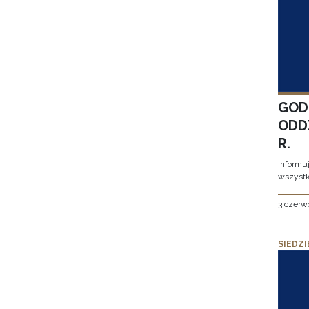
GOD
ODD
R.
Informu
wszystk
3 czerw
SIEDZI