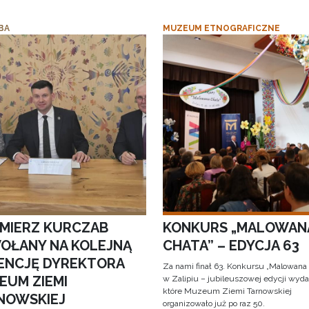
BA
MUZEUM ETNOGRAFICZNE
IMIERZ KURCZAB
KONKURS „MALOWAN
OŁANY NA KOLEJNĄ
CHATA” – EDYCJA 63
ENCJĘ DYREKTORA
Za nami finał 63. Konkursu „Malowana
EUM ZIEMI
w Zalipiu – jubileuszowej edycji wyda
które Muzeum Ziemi Tarnowskiej
NOWSKIEJ
organizowało już po raz 50.