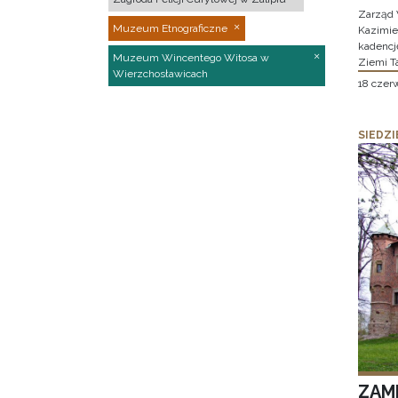
Zarząd 
Muzeum Etnograficzne
Kazimier
kadencj
Muzeum Wincentego Witosa w
Ziemi T
Wierzchosławicach
18 czer
SIEDZI
ZAM