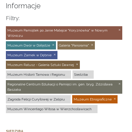
Informacje
Filtry:
Muzeum Pamiątek po Janie Matejce "Koryznówka" w Nowym
Wiśniczu
Muzeum Dwór w Dołędze
Galeria "Panorama"
Muzeum Zamek w Dębnie
Muzeum Ratusz - Galeria Sztuki Dawnej
Muzeum Historii Tarnowa i Regionu
Siedziba
Regionalne Centrum Edukacji o Pamięci im. gen. bryg. Zdzisława
Baszaka
Zagroda Felicji Curyłowej w Zalipiu
Muzeum Etnograficzne
Muzeum Wincentego Witosa w Wierzchosławicach
SIEDZIBA