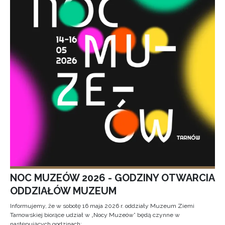
NOC MUZEÓW 2026 - GODZINY OTWARCIA
ODDZIAŁÓW MUZEUM
Informujemy, że w sobotę 16 maja 2026 r. oddziały Muzeum Ziemi
Tarnowskiej biorące udział w „Nocy Muzeów” będą czynne w
następujących godzinach: