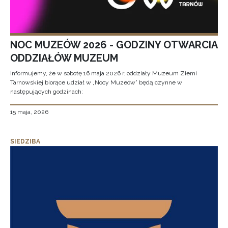
NOC MUZEÓW 2026 - GODZINY OTWARCIA
ODDZIAŁÓW MUZEUM
Informujemy, że w sobotę 16 maja 2026 r. oddziały Muzeum Ziemi
Tarnowskiej biorące udział w „Nocy Muzeów” będą czynne w
następujących godzinach:
15 maja, 2026
SIEDZIBA