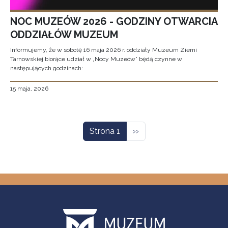
NOC MUZEÓW 2026 - GODZINY OTWARCIA
ODDZIAŁÓW MUZEUM
Informujemy, że w sobotę 16 maja 2026 r. oddziały Muzeum Ziemi
Tarnowskiej biorące udział w „Nocy Muzeów” będą czynne w
następujących godzinach:
15 maja, 2026
Stronicowanie
Następna strona
Strona 1
››