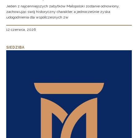
Jeden z najcenniejszych zabytków Małopolski zostanie odnowiony,
zachowując swój historyczny charakter, a jednocześnie zyska
udogodnienia dla współczesnych zw
12 czerwca, 2026
SIEDZIBA