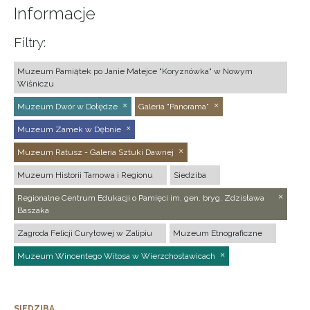
Informacje
Filtry:
Muzeum Pamiątek po Janie Matejce "Koryznówka" w Nowym
Wiśniczu
Muzeum Dwór w Dołędze
Galeria "Panorama"
Muzeum Zamek w Dębnie
Muzeum Ratusz - Galeria Sztuki Dawnej
Muzeum Historii Tarnowa i Regionu
Siedziba
Regionalne Centrum Edukacji o Pamięci im. gen. bryg. Zdzisława
Baszaka
Zagroda Felicji Curyłowej w Zalipiu
Muzeum Etnograficzne
Muzeum Wincentego Witosa w Wierzchosławicach
SIEDZIBA