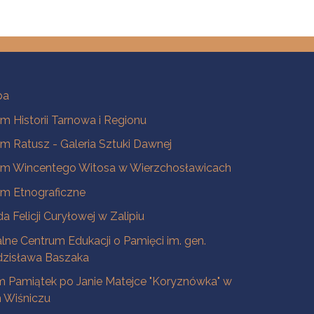
ba
 Historii Tarnowa i Regionu
 Ratusz - Galeria Sztuki Dawnej
m Wincentego Witosa w Wierzchosławicach
m Etnograficzne
a Felicji Curyłowej w Zalipiu
lne Centrum Edukacji o Pamięci im. gen.
dzisława Baszaka
 Pamiątek po Janie Matejce "Koryznówka" w
Wiśniczu