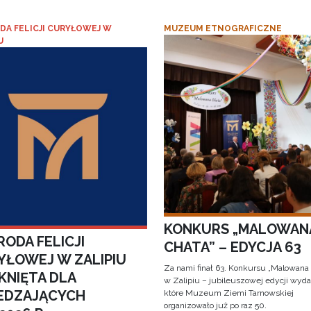
DA FELICJI CURYŁOWEJ W
MUZEUM ETNOGRAFICZNE
U
KONKURS „MALOWAN
ODA FELICJI
CHATA” – EDYCJA 63
YŁOWEJ W ZALIPIU
Za nami finał 63. Konkursu „Malowana
KNIĘTA DLA
w Zalipiu – jubileuszowej edycji wyda
EDZAJĄCYCH
które Muzeum Ziemi Tarnowskiej
organizowało już po raz 50.