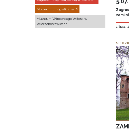
5.07
Muzeum Etnograficzne
Zagroda
zamknię
Muzeum Wincentego Witosa w
Wierzchosławicach
1 lipca,
SIEDZI
ZAM