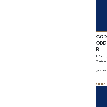
GOD
ODD
R.
Informu
wszystk
3 czerw
SIEDZI