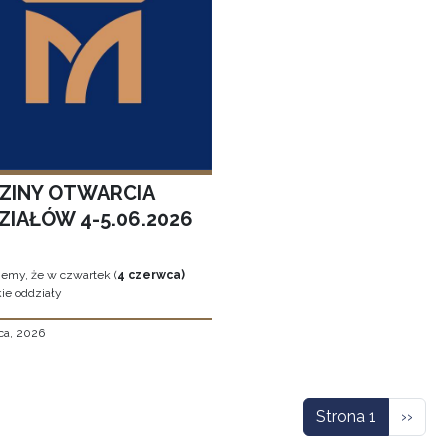
ZINY OTWARCIA
ZIAŁÓW 4-5.06.2026
jemy, że w czwartek (
4 czerwca)
ie oddziały
ca, 2026
icowanie
Nastę
Strona 1
››