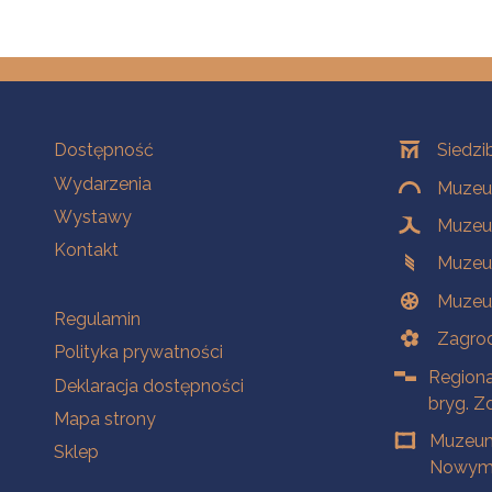
Na skróty
Oddziały
Dostępność
Siedzi
Wydarzenia
Muzeum
Wystawy
Muzeum
Kontakt
Muzeu
Muzeu
Na skróty
Regulamin
Zagrod
Polityka prywatności
Regiona
Deklaracja dostępności
bryg. Z
Mapa strony
Muzeum
Sklep
Nowym 