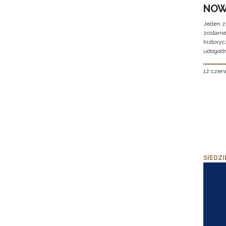
NOW
Jeden z
zostani
historyc
udogodn
12 czer
SIEDZI