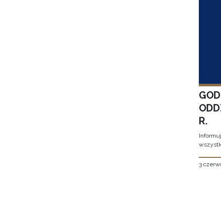
GOD
ODD
R.
Informu
wszystk
3 czerw
Stron