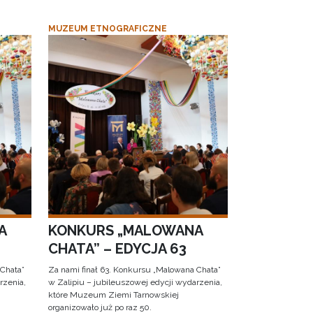
MUZEUM ETNOGRAFICZNE
A
KONKURS „MALOWANA
CHATA” – EDYCJA 63
 Chata”
Za nami finał 63. Konkursu „Malowana Chata”
rzenia,
w Zalipiu – jubileuszowej edycji wydarzenia,
które Muzeum Ziemi Tarnowskiej
organizowało już po raz 50.