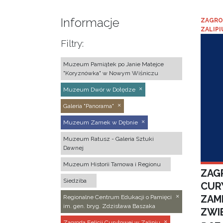
Informacje
ZAGRO
ZALIPI
Filtry:
Muzeum Pamiątek po Janie Matejce
"Koryznówka" w Nowym Wiśniczu
Muzeum Dwór w Dołędze
Galeria "Panorama"
Muzeum Zamek w Dębnie
Muzeum Ratusz - Galeria Sztuki
Dawnej
Muzeum Historii Tarnowa i Regionu
ZAGR
Siedziba
CUR
ZAM
Regionalne Centrum Edukacji o Pamięci
im. gen. bryg. Zdzisława Baszaka
ZWI
Zagroda Felicji Curyłowej w Zalipiu