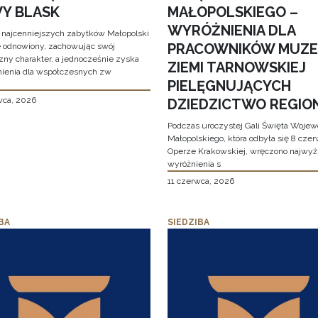
Y BLASK
MAŁOPOLSKIEGO –
WYRÓŻNIENIA DLA
 najcenniejszych zabytków Małopolski
PRACOWNIKÓW MUZ
e odnowiony, zachowując swój
zny charakter, a jednocześnie zyska
ZIEMI TARNOWSKIEJ
ienia dla współczesnych zw
PIELĘGNUJĄCYCH
wca, 2026
DZIEDZICTWO REGIO
Podczas uroczystej Gali Święta Woje
Małopolskiego, która odbyła się 8 cze
Operze Krakowskiej, wręczono najwy
wyróżnienia s
11 czerwca, 2026
BA
SIEDZIBA