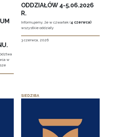
ODDZIAŁÓW 4-5.06.2026
R.
EUM
Informujemy, że w czwartek (
4 czerwca)
wszystkie oddziały
3 czerwca, 2026
NU.
wództwa
rwca w
ższe
SIEDZIBA