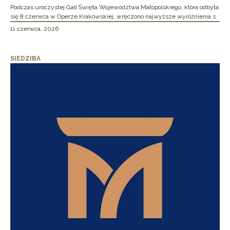
Podczas uroczystej Gali Święta Województwa Małopolskiego, która odbyła
się 8 czerwca w Operze Krakowskiej, wręczono najwyższe wyróżnienia s
11 czerwca, 2026
SIEDZIBA