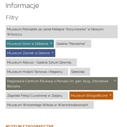
Informacje
Filtry:
Muzeum Pamiątek po Janie Matejce "Koryznówka" w Nowym
Wiśniczu
Muzeum Dwór w Dołędze
Galeria "Panorama"
Muzeum Zamek w Dębnie
Muzeum Ratusz - Galeria Sztuki Dawnej
Muzeum Historii Tarnowa i Regionu
Siedziba
Regionalne Centrum Edukacji o Pamięci im. gen. bryg. Zdzisława
Baszaka
Zagroda Felicji Curyłowej w Zalipiu
Muzeum Etnograficzne
Muzeum Wincentego Witosa w Wierzchosławicach
MUZEUM ETNOGRAFICZNE