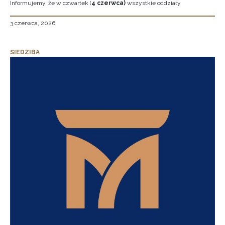
Informujemy, że w czwartek (
4 czerwca)
wszystkie oddziały
3 czerwca, 2026
SIEDZIBA