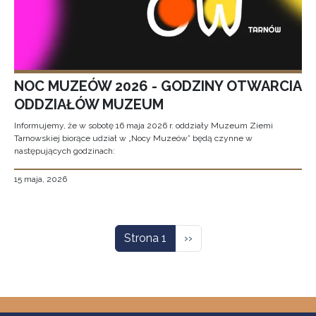
NOC MUZEÓW 2026 - GODZINY OTWARCIA
ODDZIAŁÓW MUZEUM
Informujemy, że w sobotę 16 maja 2026 r. oddziały Muzeum Ziemi
Tarnowskiej biorące udział w „Nocy Muzeów” będą czynne w
następujących godzinach:
15 maja, 2026
Stronicowanie
Następna strona
Strona 1
››