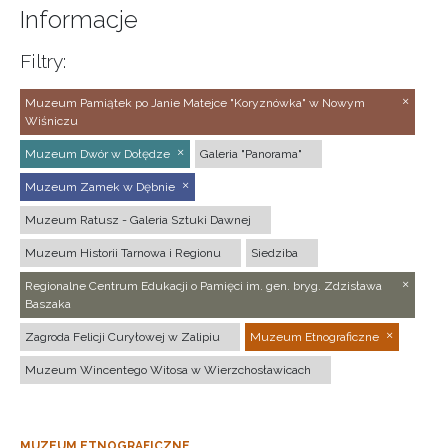
Informacje
Filtry:
Muzeum Pamiątek po Janie Matejce "Koryznówka" w Nowym
Wiśniczu
Muzeum Dwór w Dołędze
Galeria "Panorama"
Muzeum Zamek w Dębnie
Muzeum Ratusz - Galeria Sztuki Dawnej
Muzeum Historii Tarnowa i Regionu
Siedziba
Regionalne Centrum Edukacji o Pamięci im. gen. bryg. Zdzisława
Baszaka
Zagroda Felicji Curyłowej w Zalipiu
Muzeum Etnograficzne
Muzeum Wincentego Witosa w Wierzchosławicach
MUZEUM ETNOGRAFICZNE