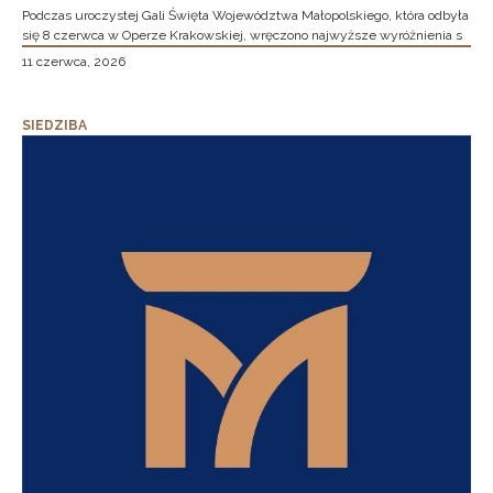
Podczas uroczystej Gali Święta Województwa Małopolskiego, która odbyła
się 8 czerwca w Operze Krakowskiej, wręczono najwyższe wyróżnienia s
11 czerwca, 2026
SIEDZIBA