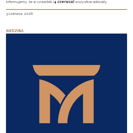
Informujemy, że w czwartek (
4 czerwca)
wszystkie oddziały
3 czerwca, 2026
SIEDZIBA