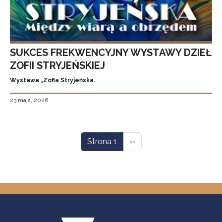
SUKCES FREKWENCYJNY WYSTAWY DZIEŁ
ZOFII STRYJEŃSKIEJ
Wystawa „Zofia Stryjeńska.
23 maja, 2026
Stronicowanie
Następna strona
Strona 1
››