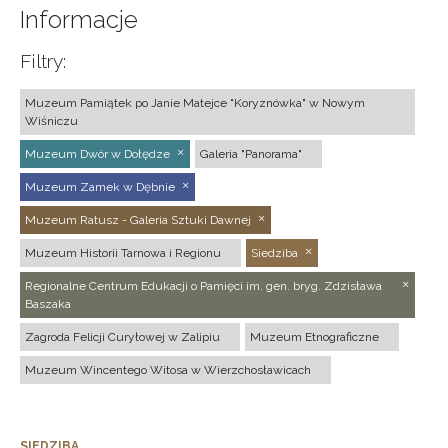
Informacje
Filtry:
Muzeum Pamiątek po Janie Matejce "Koryznówka" w Nowym
Wiśniczu
Muzeum Dwór w Dołędze
Galeria "Panorama"
Muzeum Zamek w Dębnie
Muzeum Ratusz - Galeria Sztuki Dawnej
Muzeum Historii Tarnowa i Regionu
Siedziba
Regionalne Centrum Edukacji o Pamięci im. gen. bryg. Zdzisława
Baszaka
Zagroda Felicji Curyłowej w Zalipiu
Muzeum Etnograficzne
Muzeum Wincentego Witosa w Wierzchosławicach
SIEDZIBA