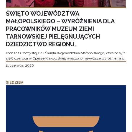
ŚWIĘTO WOJEWÓDZTWA
MAŁOPOLSKIEGO – WYRÓŻNIENIA DLA
PRACOWNIKÓW MUZEUM ZIEMI
TARNOWSKIEJ PIELĘGNUJĄCYCH
DZIEDZICTWO REGIONU.
Podczas uroczystej Gali Święta Województwa Małopolskiego, która odbyła
się 8 czerwca w Operze Krakowskiej, wręczono najwyższe wyróżnienia s
11 czerwca, 2026
SIEDZIBA