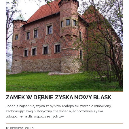
ZAMEK W DĘBNIE ZYSKA NOWY BLASK
Jeden z najcenniejszych zabytków Małopolski zostanie odnowiony,
zachowując swój historyczny charakter, a jednocześnie zyska
udogodnienia dla współczesnych zw
12 czerwca, 2026