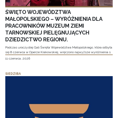
ŚWIĘTO WOJEWÓDZTWA
MAŁOPOLSKIEGO – WYRÓŻNIENIA DLA
PRACOWNIKÓW MUZEUM ZIEMI
TARNOWSKIEJ PIELĘGNUJĄCYCH
DZIEDZICTWO REGIONU.
Podczas uroczystej Gali Święta Województwa Małopolskiego, która odbyła
się 8 czerwca w Operze Krakowskiej, wręczono najwyższe wyróżnienia s
11 czerwca, 2026
SIEDZIBA