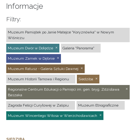
Informacje
Filtry:
Muzeum Pamiątek po Janie Matejce "Koryznówka" w Nowym
Wiśniczu
Muzeum Dwór w Dołędze
Galeria "Panorama"
Muzeum Zamek w Dębnie
Muzeum Ratusz - Galeria Sztuki Dawnej
Muzeum Historii Tarnowa i Regionu
Siedziba
Regionalne Centrum Edukacji o Pamięci im. gen. bryg. Zdzisława
Baszaka
Zagroda Felicji Curyłowej w Zalipiu
Muzeum Etnograficzne
Muzeum Wincentego Witosa w Wierzchosławicach
SIEDZIBA