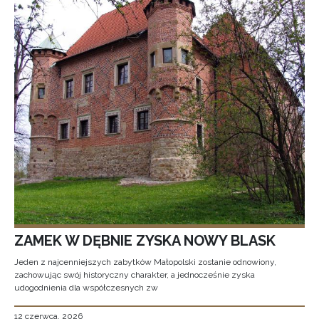
ZAMEK W DĘBNIE ZYSKA NOWY BLASK
Jeden z najcenniejszych zabytków Małopolski zostanie odnowiony,
zachowując swój historyczny charakter, a jednocześnie zyska
udogodnienia dla współczesnych zw
12 czerwca, 2026