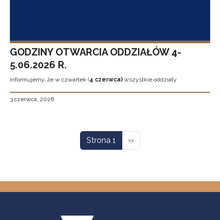
GODZINY OTWARCIA ODDZIAŁÓW 4-
5.06.2026 R.
Informujemy, że w czwartek (
4 czerwca)
wszystkie oddziały
3 czerwca, 2026
Stronicowanie
Następna strona
Strona 1
››