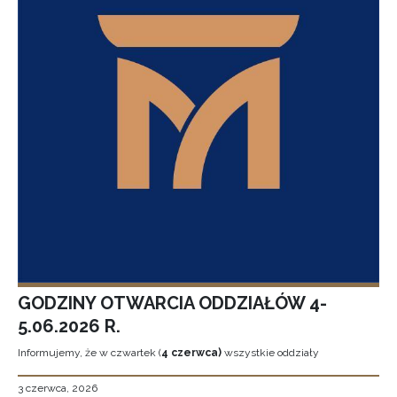
GODZINY OTWARCIA ODDZIAŁÓW 4-
5.06.2026 R.
Informujemy, że w czwartek (
4 czerwca)
wszystkie oddziały
3 czerwca, 2026