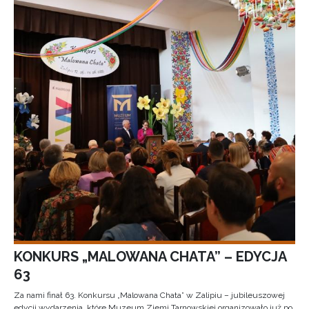
KONKURS „MALOWANA CHATA” – EDYCJA
63
Za nami finał 63. Konkursu „Malowana Chata” w Zalipiu – jubileuszowej
edycji wydarzenia, które Muzeum Ziemi Tarnowskiej organizowało już po