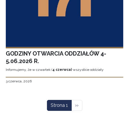
GODZINY OTWARCIA ODDZIAŁÓW 4-
5.06.2026 R.
Informujemy, że w czwartek (
4 czerwca)
wszystkie oddziały
3 czerwca, 2026
Stronicowanie
Następna strona
Strona 1
››