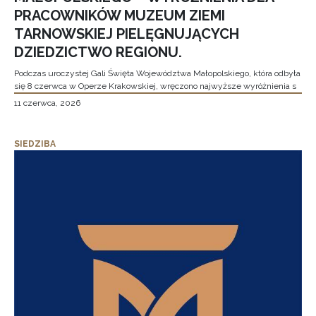
PRACOWNIKÓW MUZEUM ZIEMI
TARNOWSKIEJ PIELĘGNUJĄCYCH
DZIEDZICTWO REGIONU.
Podczas uroczystej Gali Święta Województwa Małopolskiego, która odbyła
się 8 czerwca w Operze Krakowskiej, wręczono najwyższe wyróżnienia s
11 czerwca, 2026
SIEDZIBA