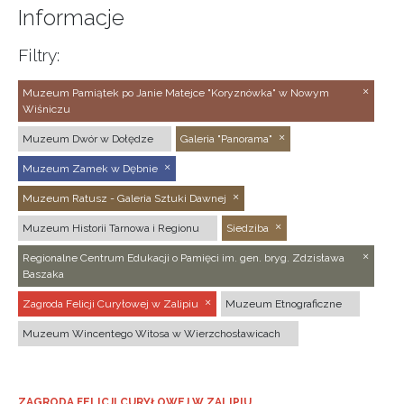
Informacje
Filtry:
Muzeum Pamiątek po Janie Matejce "Koryznówka" w Nowym
Wiśniczu
Muzeum Dwór w Dołędze
Galeria "Panorama"
Muzeum Zamek w Dębnie
Muzeum Ratusz - Galeria Sztuki Dawnej
Muzeum Historii Tarnowa i Regionu
Siedziba
Regionalne Centrum Edukacji o Pamięci im. gen. bryg. Zdzisława
Baszaka
Zagroda Felicji Curyłowej w Zalipiu
Muzeum Etnograficzne
Muzeum Wincentego Witosa w Wierzchosławicach
ZAGRODA FELICJI CURYŁOWEJ W ZALIPIU