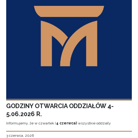
GODZINY OTWARCIA ODDZIAŁÓW 4-
5.06.2026 R.
Informujemy, że w czwartek (
4 czerwca)
wszystkie oddziały
3 czerwca, 2026