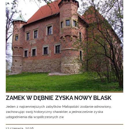
ZAMEK W DĘBNIE ZYSKA NOWY BLASK
Jeden z najcenniejszych zabytków Małopolski zostanie odnowiony,
zachowując swój historyczny charakter, a jednocześnie zyska
udogodnienia dla współczesnych zw
12 czerwca, 2026