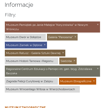
Informacje
Filtry:
Muzeum Pamiątek po Janie Matejce "Koryznówka" w Nowym
Wiśniczu
Muzeum Dwór w Dołędze
Galeria "Panorama"
Muzeum Zamek w Dębnie
Muzeum Ratusz - Galeria Sztuki Dawnej
Muzeum Historii Tarnowa i Regionu
Siedziba
Regionalne Centrum Edukacji o Pamięci im. gen. bryg. Zdzisława
Baszaka
Zagroda Felicji Curyłowej w Zalipiu
Muzeum Etnograficzne
Muzeum Wincentego Witosa w Wierzchosławicach
MUZEUM ETNOGRAFICZNE