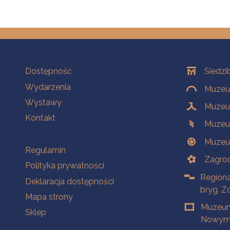
Na skróty
Oddziały
Dostępność
Siedzi
Wydarzenia
Muzeum
Wystawy
Muzeum
Kontakt
Muzeu
Muzeu
Na skróty
Regulamin
Zagrod
Polityka prywatności
Regiona
Deklaracja dostępności
bryg. Z
Mapa strony
Muzeum
Sklep
Nowym 