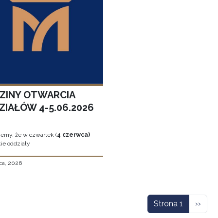
ZINY OTWARCIA
ZIAŁÓW 4-5.06.2026
jemy, że w czwartek (
4 czerwca)
ie oddziały
ca, 2026
icowanie
Nastę
Strona 1
››