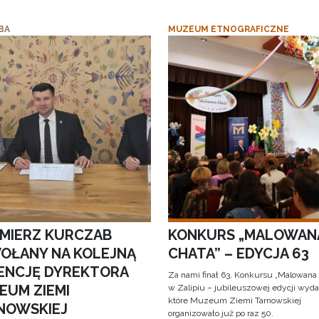
BA
MUZEUM ETNOGRAFICZNE
IMIERZ KURCZAB
KONKURS „MALOWAN
OŁANY NA KOLEJNĄ
CHATA” – EDYCJA 63
ENCJĘ DYREKTORA
Za nami finał 63. Konkursu „Malowana
EUM ZIEMI
w Zalipiu – jubileuszowej edycji wyda
które Muzeum Ziemi Tarnowskiej
NOWSKIEJ
organizowało już po raz 50.