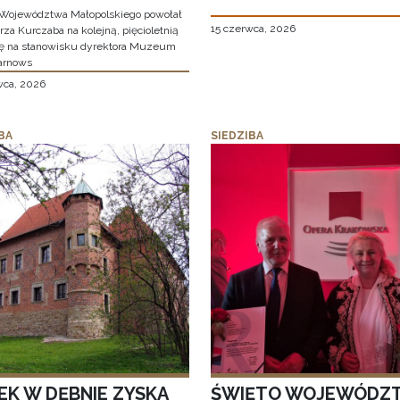
Województwa Małopolskiego powołał
15 czerwca, 2026
za Kurczaba na kolejną, pięcioletnią
ę na stanowisku dyrektora Muzeum
arnows
wca, 2026
BA
SIEDZIBA
EK W DĘBNIE ZYSKA
ŚWIĘTO WOJEWÓDZ