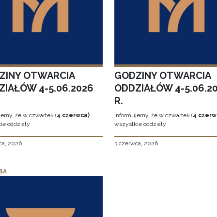
ZINY OTWARCIA
GODZINY OTWARCIA
ZIAŁÓW 4-5.06.2026
ODDZIAŁÓW 4-5.06.2
R.
jemy, że w czwartek (
4 czerwca)
Informujemy, że w czwartek (
4 czerw
ie oddziały
wszystkie oddziały
ca, 2026
3 czerwca, 2026
BA