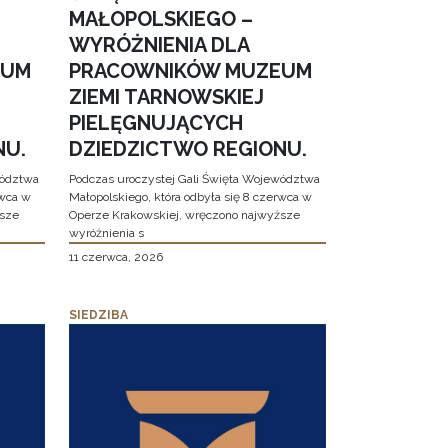
MAŁOPOLSKIEGO –
WYRÓŻNIENIA DLA
EUM
PRACOWNIKÓW MUZEUM
ZIEMI TARNOWSKIEJ
PIELĘGNUJĄCYCH
NU.
DZIEDZICTWO REGIONU.
wództwa
Podczas uroczystej Gali Święta Województwa
rwca w
Małopolskiego, która odbyła się 8 czerwca w
ższe
Operze Krakowskiej, wręczono najwyższe
wyróżnienia s
11 czerwca, 2026
SIEDZIBA