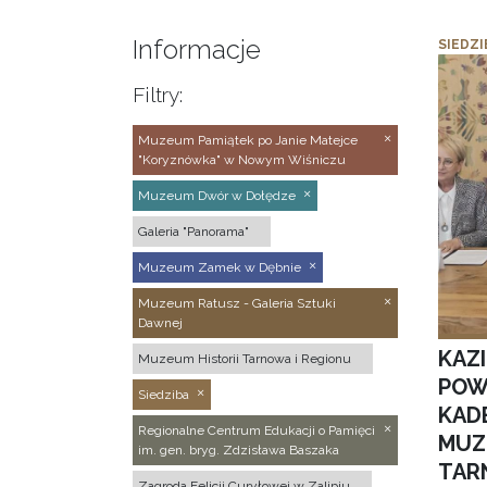
Informacje
SIEDZI
Filtry:
Muzeum Pamiątek po Janie Matejce
"Koryznówka" w Nowym Wiśniczu
Muzeum Dwór w Dołędze
Galeria "Panorama"
Muzeum Zamek w Dębnie
Muzeum Ratusz - Galeria Sztuki
Dawnej
KAZ
Muzeum Historii Tarnowa i Regionu
POW
Siedziba
KAD
Regionalne Centrum Edukacji o Pamięci
MUZ
im. gen. bryg. Zdzisława Baszaka
TAR
Zagroda Felicji Curyłowej w Zalipiu