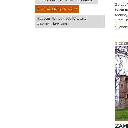
Zarząd 
Muzeum Etnograficzne
Kazimier
kadencj
Muzeum Wincentego Witosa w
Ziemi T
Wierzchosławicach
18 czer
SIEDZI
ZAM