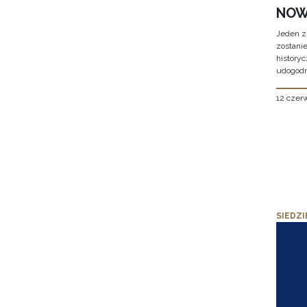
NOW
Jeden z
zostani
historyc
udogodn
12 czer
SIEDZI