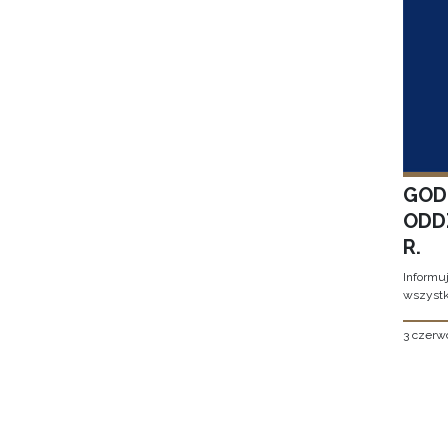
GOD
ODD
R.
Informu
wszystk
3 czerw
Stron