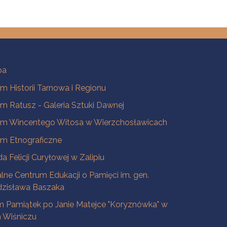
ba
 Historii Tarnowa i Regionu
 Ratusz - Galeria Sztuki Dawnej
m Wincentego Witosa w Wierzchosławicach
m Etnograficzne
a Felicji Curyłowej w Zalipiu
lne Centrum Edukacji o Pamięci im. gen.
dzisława Baszaka
 Pamiątek po Janie Matejce "Koryznówka" w
Wiśniczu