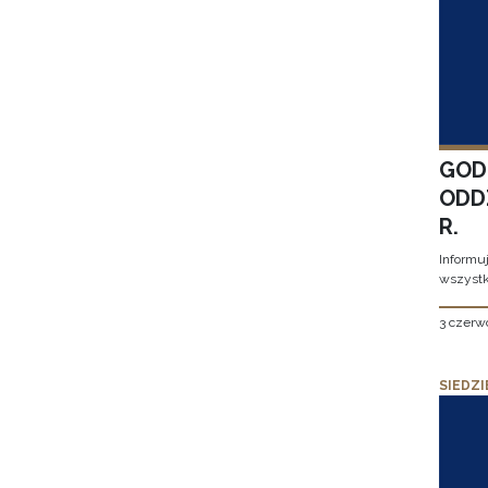
GOD
ODD
R.
Informu
wszystk
3 czerw
SIEDZI