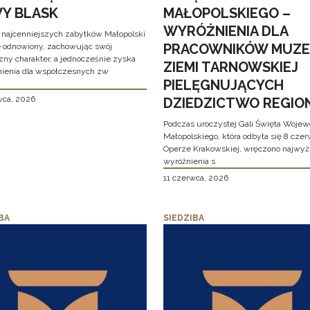
Y BLASK
MAŁOPOLSKIEGO –
WYRÓŻNIENIA DLA
 najcenniejszych zabytków Małopolski
PRACOWNIKÓW MUZ
e odnowiony, zachowując swój
zny charakter, a jednocześnie zyska
ZIEMI TARNOWSKIEJ
ienia dla współczesnych zw
PIELĘGNUJĄCYCH
wca, 2026
DZIEDZICTWO REGIO
Podczas uroczystej Gali Święta Woje
Małopolskiego, która odbyła się 8 cze
Operze Krakowskiej, wręczono najwy
wyróżnienia s
11 czerwca, 2026
BA
SIEDZIBA