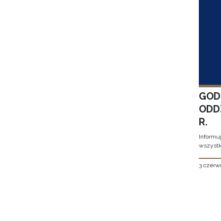
GOD
ODD
R.
Informu
wszystk
3 czerw
Stron