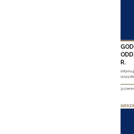
GOD
ODD
R.
Informu
wszystk
3 czerw
SIEDZI