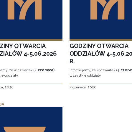
ZINY OTWARCIA
GODZINY OTWARCIA
ZIAŁÓW 4-5.06.2026
ODDZIAŁÓW 4-5.06.2
R.
jemy, że w czwartek (
4 czerwca)
Informujemy, że w czwartek (
4 czerw
ie oddziały
wszystkie oddziały
ca, 2026
3 czerwca, 2026
BA