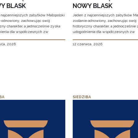
Y BLASK
NOWY BLASK
 najcenniejszych zabytków Małopolski
Jeden z najcenniejszych zabytków Ma
e odnowiony, zachowując swój
zostanie odnowiony, zachowując swój
zny charakter, a jednocześnie zyska
historyczny charakter, a jednocześnie
ienia dla współczesnych zw
udogodnienia dla współczesnych zw
wca, 2026
12 czerwca, 2026
BA
SIEDZIBA