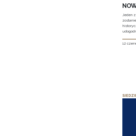
NOW
Jeden z
zostani
historyc
udogodn
12 czer
SIEDZI