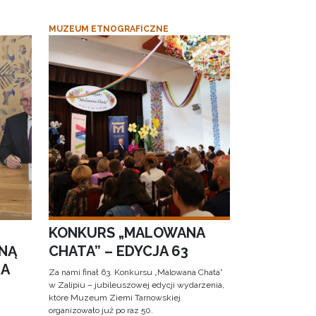
MUZEUM ETNOGRAFICZNE
KONKURS „MALOWANA
NĄ
CHATA” – EDYCJA 63
RA
Za nami finał 63. Konkursu „Malowana Chata”
w Zalipiu – jubileuszowej edycji wydarzenia,
które Muzeum Ziemi Tarnowskiej
organizowało już po raz 50.