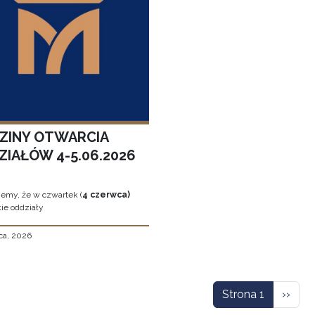
ZINY OTWARCIA
ZIAŁÓW 4-5.06.2026
jemy, że w czwartek (
4 czerwca)
ie oddziały
ca, 2026
icowanie
Nastę
Strona 1
››