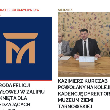
DA FELICJI CURYŁOWEJ W
SIEDZIBA
U
KAZIMIERZ KURCZAB
ODA FELICJI
POWOŁANY NA KOLEJ
YŁOWEJ W ZALIPIU
KADENCJĘ DYREKTO
KNIĘTA DLA
MUZEUM ZIEMI
EDZAJĄCYCH
TARNOWSKIEJ