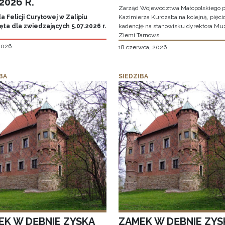
.2026 R.
Zarząd Województwa Małopolskiego p
 Felicji Curyłowej w Zalipiu
Kazimierza Kurczaba na kolejną, pięcio
ta dla zwiedzających 5.07.2026 r.
kadencję na stanowisku dyrektora M
Ziemi Tarnows
 2026
18 czerwca, 2026
BA
SIEDZIBA
EK W DĘBNIE ZYSKA
ZAMEK W DĘBNIE ZYS