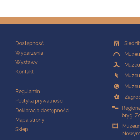
Na skróty
Oddziały
Dostępność
Siedzi
Wydarzenia
Muzeum
Wystawy
Muzeum
Kontakt
Muzeu
Muzeu
Na skróty
Regulamin
Zagrod
Polityka prywatności
Regiona
Deklaracja dostępności
bryg. Z
Mapa strony
Muzeum
Sklep
Nowym 