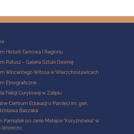
ba
 Historii Tarnowa i Regionu
 Ratusz - Galeria Sztuki Dawnej
m Wincentego Witosa w Wierzchosławicach
m Etnograficzne
a Felicji Curyłowej w Zalipiu
lne Centrum Edukacji o Pamięci im. gen.
dzisława Baszaka
 Pamiątek po Janie Matejce "Koryznówka" w
Wiśniczu