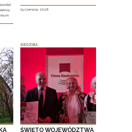
owołał
15 czerwca, 2026
letnią
uzeum
SIEDZIBA
KA
ŚWIĘTO WOJEWÓDZTWA