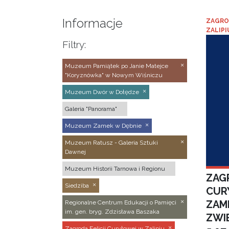
Informacje
ZAGRO
ZALIPI
Filtry:
Muzeum Pamiątek po Janie Matejce
"Koryznówka" w Nowym Wiśniczu
Muzeum Dwór w Dołędze
Galeria "Panorama"
Muzeum Zamek w Dębnie
Muzeum Ratusz - Galeria Sztuki
Dawnej
Muzeum Historii Tarnowa i Regionu
ZAGR
Siedziba
CUR
ZAM
Regionalne Centrum Edukacji o Pamięci
im. gen. bryg. Zdzisława Baszaka
ZWI
Zagroda Felicji Curyłowej w Zalipiu