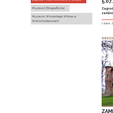
5.07
Muzeum Etnograficzne
Zagroda
zamknię
Muzeum Wincentego Witosa w
Wierzchosławicach
1 lipca,
SIEDZI
ZAM