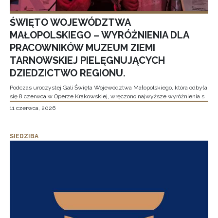
ŚWIĘTO WOJEWÓDZTWA
MAŁOPOLSKIEGO – WYRÓŻNIENIA DLA
PRACOWNIKÓW MUZEUM ZIEMI
TARNOWSKIEJ PIELĘGNUJĄCYCH
DZIEDZICTWO REGIONU.
Podczas uroczystej Gali Święta Województwa Małopolskiego, która odbyła
się 8 czerwca w Operze Krakowskiej, wręczono najwyższe wyróżnienia s
11 czerwca, 2026
SIEDZIBA