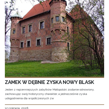
ZAMEK W DĘBNIE ZYSKA NOWY BLASK
Jeden z najcenniejszych zabytków Małopolski zostanie odnowiony,
zachowując swój historyczny charakter, a jednocześnie zyska
udogodnienia dla współczesnych zw
12 czerwca, 2026