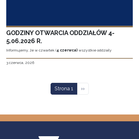
GODZINY OTWARCIA ODDZIAŁÓW 4-
5.06.2026 R.
Informujemy, że w czwartek (
4 czerwca)
wszystkie oddziały
3 czerwca, 2026
Stronicowanie
Następna strona
Strona 1
››