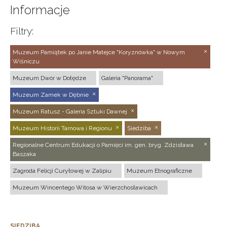
Informacje
Filtry:
Muzeum Pamiątek po Janie Matejce "Koryznówka" w Nowym
Wiśniczu
Muzeum Dwór w Dołędze
Galeria "Panorama"
Muzeum Zamek w Dębnie
Muzeum Ratusz - Galeria Sztuki Dawnej
Muzeum Historii Tarnowa i Regionu
Siedziba
Regionalne Centrum Edukacji o Pamięci im. gen. bryg. Zdzisława
Baszaka
Zagroda Felicji Curyłowej w Zalipiu
Muzeum Etnograficzne
Muzeum Wincentego Witosa w Wierzchosławicach
SIEDZIBA