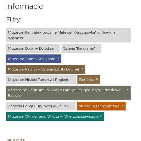
Informacje
Filtry:
Muzeum Pamiątek po Janie Matejce "Koryznówka" w Nowym
Wiśniczu
Muzeum Dwór w Dołędze
Galeria "Panorama"
Muzeum Zamek w Dębnie
Muzeum Ratusz - Galeria Sztuki Dawnej
Muzeum Historii Tarnowa i Regionu
Siedziba
Regionalne Centrum Edukacji o Pamięci im. gen. bryg. Zdzisława
Baszaka
Zagroda Felicji Curyłowej w Zalipiu
Muzeum Etnograficzne
Muzeum Wincentego Witosa w Wierzchosławicach
SIEDZIBA