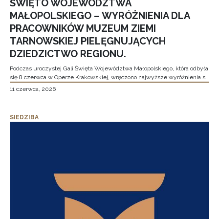
ŚWIĘTO WOJEWÓDZTWA
MAŁOPOLSKIEGO – WYRÓŻNIENIA DLA
PRACOWNIKÓW MUZEUM ZIEMI
TARNOWSKIEJ PIELĘGNUJĄCYCH
DZIEDZICTWO REGIONU.
Podczas uroczystej Gali Święta Województwa Małopolskiego, która odbyła
się 8 czerwca w Operze Krakowskiej, wręczono najwyższe wyróżnienia s
11 czerwca, 2026
SIEDZIBA