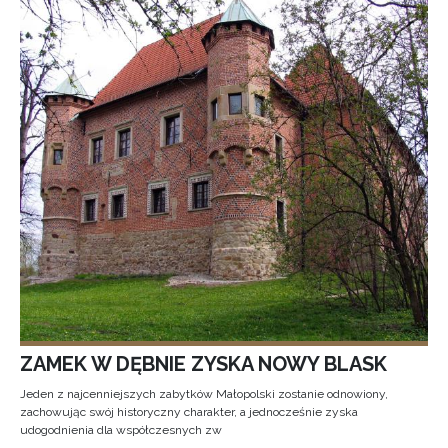
ZAMEK W DĘBNIE ZYSKA NOWY BLASK
Jeden z najcenniejszych zabytków Małopolski zostanie odnowiony,
zachowując swój historyczny charakter, a jednocześnie zyska
udogodnienia dla współczesnych zw