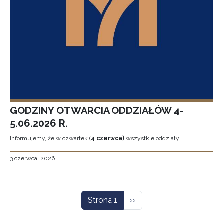
GODZINY OTWARCIA ODDZIAŁÓW 4-
5.06.2026 R.
Informujemy, że w czwartek (
4 czerwca)
wszystkie oddziały
3 czerwca, 2026
Stronicowanie
Następna strona
Strona 1
››