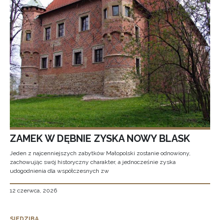
ZAMEK W DĘBNIE ZYSKA NOWY BLASK
Jeden z najcenniejszych zabytków Małopolski zostanie odnowiony,
zachowując swój historyczny charakter, a jednocześnie zyska
udogodnienia dla współczesnych zw
12 czerwca, 2026
SIEDZIBA