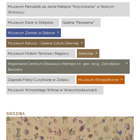
Muzeum Pamiątek po Janie Matejce "Koryznówka" w Nowym
Wiśniczu
Muzeum Dwór w Dołędze
Galeria "Panorama"
Muzeum Zamek w Dębnie
Muzeum Ratusz - Galeria Sztuki Dawnej
Muzeum Historii Tarnowa i Regionu
Siedziba
Regionalne Centrum Edukacji o Pamięci im. gen. bryg. Zdzisława
Baszaka
Zagroda Felicji Curyłowej w Zalipiu
Muzeum Etnograficzne
Muzeum Wincentego Witosa w Wierzchosławicach
SIEDZIBA