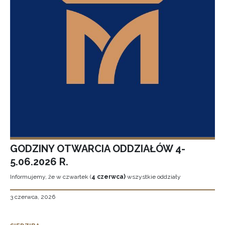
GODZINY OTWARCIA ODDZIAŁÓW 4-
5.06.2026 R.
Informujemy, że w czwartek (
4 czerwca)
wszystkie oddziały
3 czerwca, 2026