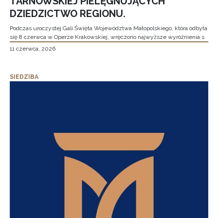
TARNOWSKIEJ PIELĘGNUJĄCYCH
DZIEDZICTWO REGIONU.
Podczas uroczystej Gali Święta Województwa Małopolskiego, która odbyła
się 8 czerwca w Operze Krakowskiej, wręczono najwyższe wyróżnienia s
11 czerwca, 2026
SIEDZIBA