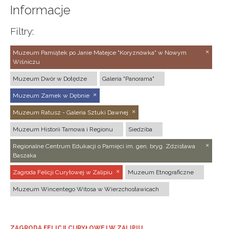
Informacje
Filtry:
Muzeum Pamiątek po Janie Matejce "Koryznówka" w Nowym
Wiśniczu
Muzeum Dwór w Dołędze
Galeria "Panorama"
Muzeum Zamek w Dębnie
Muzeum Ratusz - Galeria Sztuki Dawnej
Muzeum Historii Tarnowa i Regionu
Siedziba
Regionalne Centrum Edukacji o Pamięci im. gen. bryg. Zdzisława
Baszaka
Zagroda Felicji Curyłowej w Zalipiu
Muzeum Etnograficzne
Muzeum Wincentego Witosa w Wierzchosławicach
ZAGRODA FELICJI CURYŁOWEJ W ZALIPIU