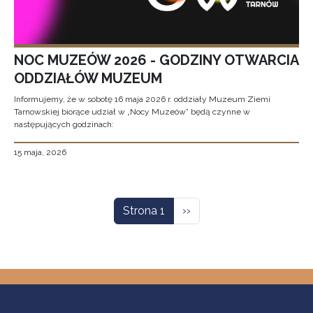
NOC MUZEÓW 2026 - GODZINY OTWARCIA
ODDZIAŁÓW MUZEUM
Informujemy, że w sobotę 16 maja 2026 r. oddziały Muzeum Ziemi
Tarnowskiej biorące udział w „Nocy Muzeów” będą czynne w
następujących godzinach:
15 maja, 2026
Stronicowanie
Następna strona
Strona 1
››