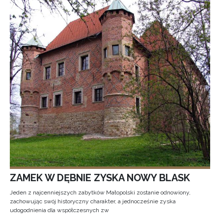
ZAMEK W DĘBNIE ZYSKA NOWY BLASK
Jeden z najcenniejszych zabytków Małopolski zostanie odnowiony,
zachowując swój historyczny charakter, a jednocześnie zyska
udogodnienia dla współczesnych zw