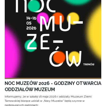
NOC MUZEÓW 2026 - GODZINY OTWARCIA
ODDZIAŁÓW MUZEUM
Informujemy, że w sobotę 16 maja 2026 r. oddziały Muzeum Ziemi
Tarnowskiej biorące udział w „Nocy Muzeów” będą czynne w
następujących godzinach: