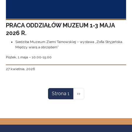
PRACA ODDZIAŁÓW MUZEUM 1-3 MAJA
2026 R.
Siedziba Muzeum Ziemi Tarnowskiej – wystawa „Zofia Stryjeńska.
Między wiarą a obrzędem”
Piątek, 1 maja – 10:00-15:00
27 kwietnia, 2026
Stronicowanie
Następna strona
Strona 1
››