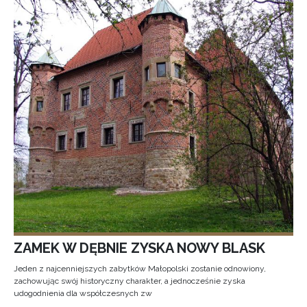
ZAMEK W DĘBNIE ZYSKA NOWY BLASK
Jeden z najcenniejszych zabytków Małopolski zostanie odnowiony,
zachowując swój historyczny charakter, a jednocześnie zyska
udogodnienia dla współczesnych zw