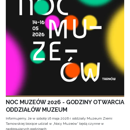
NOC MUZEÓW 2026 - GODZINY OTWARCIA
ODDZIAŁÓW MUZEUM
Informujemy, że w sobotę 16 maja 2026 r. oddziały Muzeum Ziemi
Tarnowskiej biorące udział w „Nocy Muzeów” będą czynne w
następujących godzinach: