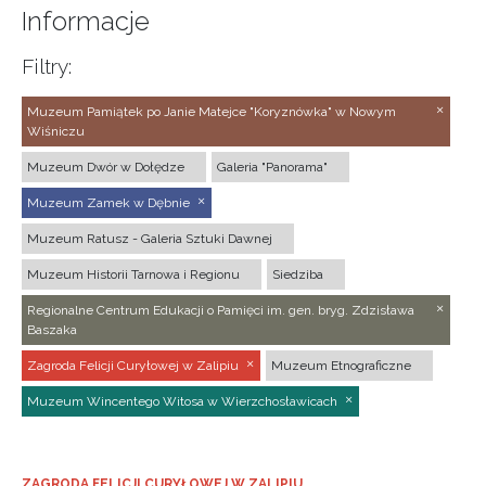
Informacje
Filtry:
Muzeum Pamiątek po Janie Matejce "Koryznówka" w Nowym
Wiśniczu
Muzeum Dwór w Dołędze
Galeria "Panorama"
Muzeum Zamek w Dębnie
Muzeum Ratusz - Galeria Sztuki Dawnej
Muzeum Historii Tarnowa i Regionu
Siedziba
Regionalne Centrum Edukacji o Pamięci im. gen. bryg. Zdzisława
Baszaka
Zagroda Felicji Curyłowej w Zalipiu
Muzeum Etnograficzne
Muzeum Wincentego Witosa w Wierzchosławicach
ZAGRODA FELICJI CURYŁOWEJ W ZALIPIU