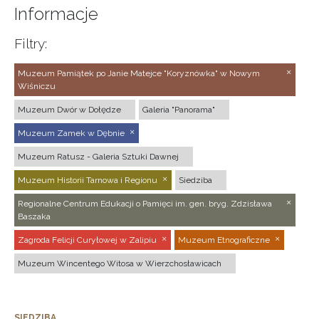
Informacje
Filtry:
Muzeum Pamiątek po Janie Matejce "Koryznówka" w Nowym
Wiśniczu
Muzeum Dwór w Dołędze
Galeria "Panorama"
Muzeum Zamek w Dębnie
Muzeum Ratusz - Galeria Sztuki Dawnej
Muzeum Historii Tarnowa i Regionu
Siedziba
Regionalne Centrum Edukacji o Pamięci im. gen. bryg. Zdzisława
Baszaka
Zagroda Felicji Curyłowej w Zalipiu
Muzeum Etnograficzne
Muzeum Wincentego Witosa w Wierzchosławicach
SIEDZIBA