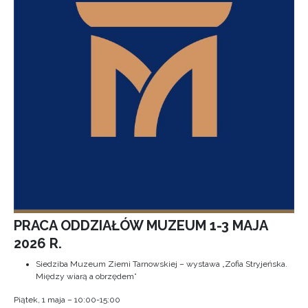
PRACA ODDZIAŁÓW MUZEUM 1-3 MAJA
2026 R.
Siedziba Muzeum Ziemi Tarnowskiej – wystawa „Zofia Stryjeńska.
Między wiarą a obrzędem”
Piątek, 1 maja – 10:00-15:00