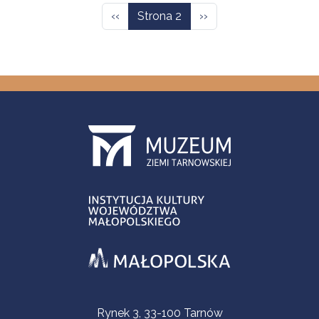
Poprzednia strona
Następna strona
‹‹
Strona 2
››
Informacje kontaktowe
Rynek 3, 33-100 Tarnów