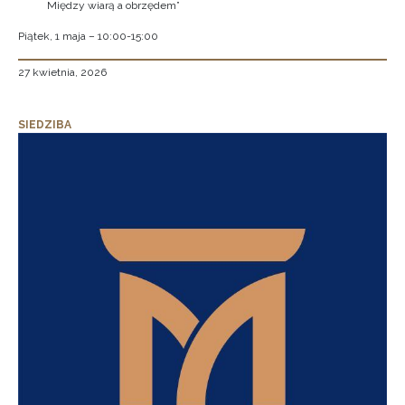
Między wiarą a obrzędem”
Piątek, 1 maja – 10:00-15:00
27 kwietnia, 2026
SIEDZIBA