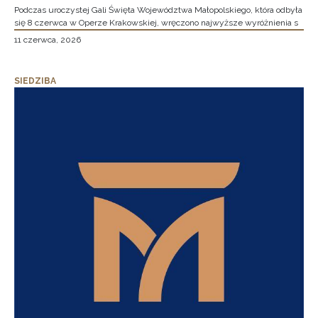
Podczas uroczystej Gali Święta Województwa Małopolskiego, która odbyła
się 8 czerwca w Operze Krakowskiej, wręczono najwyższe wyróżnienia s
11 czerwca, 2026
SIEDZIBA