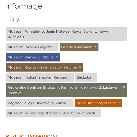
Informacje
Filtry:
Muzeum Pamiątek po Janie Matejce "Koryznówka" w Nowym
Wiśniczu
Muzeum Dwór w Dołędze
Galeria "Panorama"
Muzeum Zamek w Dębnie
Muzeum Ratusz - Galeria Sztuki Dawnej
Muzeum Historii Tarnowa i Regionu
Siedziba
Regionalne Centrum Edukacji o Pamięci im. gen. bryg. Zdzisława
Baszaka
Zagroda Felicji Curyłowej w Zalipiu
Muzeum Etnograficzne
Muzeum Wincentego Witosa w Wierzchosławicach
MUZEUM ETNOGRAFICZNE