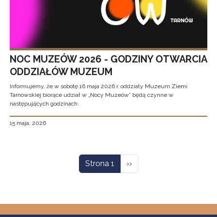
NOC MUZEÓW 2026 - GODZINY OTWARCIA
ODDZIAŁÓW MUZEUM
Informujemy, że w sobotę 16 maja 2026 r. oddziały Muzeum Ziemi
Tarnowskiej biorące udział w „Nocy Muzeów” będą czynne w
następujących godzinach:
15 maja, 2026
Stronicowanie
Następna strona
Strona 1
››