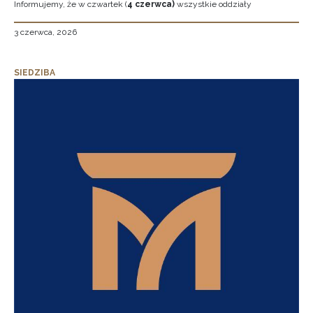
Informujemy, że w czwartek (
4 czerwca)
wszystkie oddziały
3 czerwca, 2026
SIEDZIBA