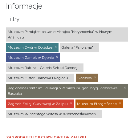
Informacje
Filtry:
Muzeum Pamiątek po Janie Matejce "Koryznówka" w Nowym
Wiśniczu
Muzeum Dwór w Dołędze
Galeria "Panorama"
Muzeum Zamek w Dębnie
Muzeum Ratusz - Galeria Sztuki Dawnej
Muzeum Historii Tarnowa i Regionu
Siedziba
Regionalne Centrum Edukacji o Pamięci im. gen. bryg. Zdzisława
Baszaka
Zagroda Felicji Curyłowej w Zalipiu
Muzeum Etnograficzne
Muzeum Wincentego Witosa w Wierzchosławicach
ZAGRODA FELICJI CURYŁOWEJ W ZALIPIU