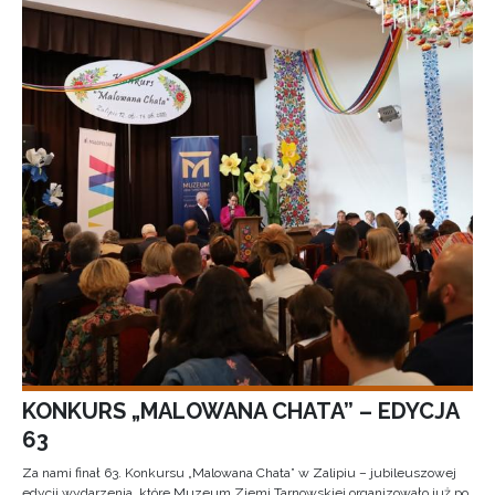
KONKURS „MALOWANA CHATA” – EDYCJA
63
Za nami finał 63. Konkursu „Malowana Chata” w Zalipiu – jubileuszowej
edycji wydarzenia, które Muzeum Ziemi Tarnowskiej organizowało już po