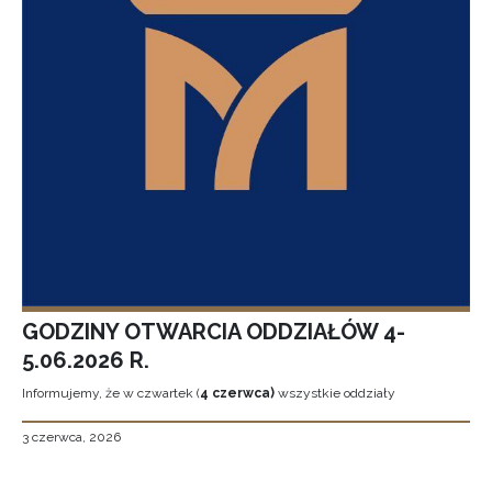
GODZINY OTWARCIA ODDZIAŁÓW 4-
5.06.2026 R.
Informujemy, że w czwartek (
4 czerwca)
wszystkie oddziały
3 czerwca, 2026