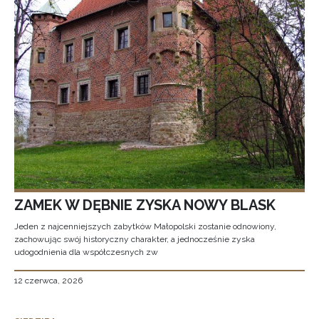
ZAMEK W DĘBNIE ZYSKA NOWY BLASK
Jeden z najcenniejszych zabytków Małopolski zostanie odnowiony,
zachowując swój historyczny charakter, a jednocześnie zyska
udogodnienia dla współczesnych zw
12 czerwca, 2026