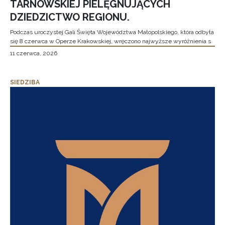
TARNOWSKIEJ PIELĘGNUJĄCYCH
DZIEDZICTWO REGIONU.
Podczas uroczystej Gali Święta Województwa Małopolskiego, która odbyła
się 8 czerwca w Operze Krakowskiej, wręczono najwyższe wyróżnienia s
11 czerwca, 2026
SIEDZIBA