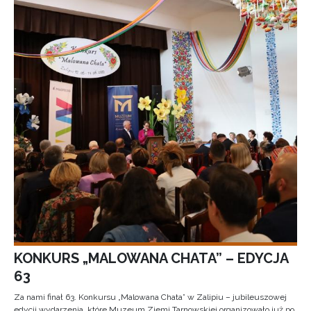
KONKURS „MALOWANA CHATA” – EDYCJA
63
Za nami finał 63. Konkursu „Malowana Chata” w Zalipiu – jubileuszowej
edycji wydarzenia, które Muzeum Ziemi Tarnowskiej organizowało już po