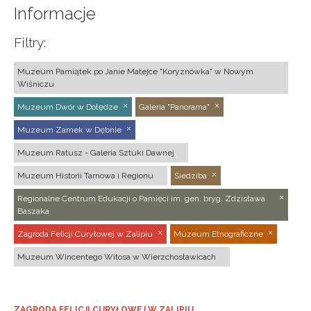
Informacje
Filtry:
Muzeum Pamiątek po Janie Matejce "Koryznówka" w Nowym
Wiśniczu
Muzeum Dwór w Dołędze
Galeria "Panorama"
Muzeum Zamek w Dębnie
Muzeum Ratusz - Galeria Sztuki Dawnej
Muzeum Historii Tarnowa i Regionu
Siedziba
Regionalne Centrum Edukacji o Pamięci im. gen. bryg. Zdzisława
Baszaka
Zagroda Felicji Curyłowej w Zalipiu
Muzeum Etnograficzne
Muzeum Wincentego Witosa w Wierzchosławicach
ZAGRODA FELICJI CURYŁOWEJ W ZALIPIU