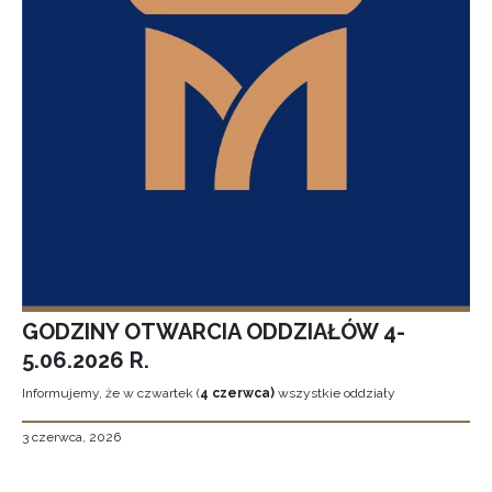
GODZINY OTWARCIA ODDZIAŁÓW 4-
5.06.2026 R.
Informujemy, że w czwartek (
4 czerwca)
wszystkie oddziały
3 czerwca, 2026