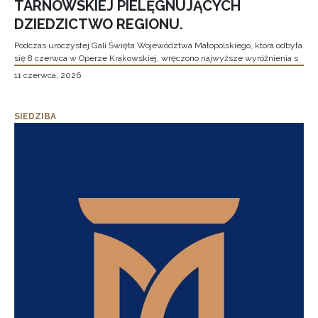
TARNOWSKIEJ PIELĘGNUJĄCYCH
DZIEDZICTWO REGIONU.
Podczas uroczystej Gali Święta Województwa Małopolskiego, która odbyła
się 8 czerwca w Operze Krakowskiej, wręczono najwyższe wyróżnienia s
11 czerwca, 2026
SIEDZIBA