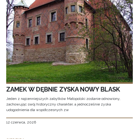
ZAMEK W DĘBNIE ZYSKA NOWY BLASK
Jeden z najcenniejszych zabytków Małopolski zostanie odnowiony,
zachowując swój historyczny charakter, a jednocześnie zyska
udogodnienia dla współczesnych zw
12 czerwca, 2026