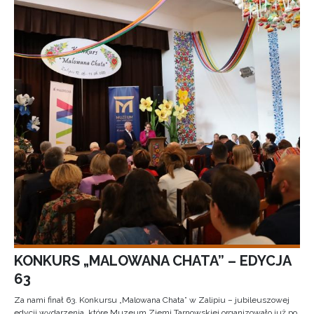
KONKURS „MALOWANA CHATA” – EDYCJA
63
Za nami finał 63. Konkursu „Malowana Chata” w Zalipiu – jubileuszowej
edycji wydarzenia, które Muzeum Ziemi Tarnowskiej organizowało już po