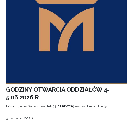
GODZINY OTWARCIA ODDZIAŁÓW 4-
5.06.2026 R.
Informujemy, że w czwartek (
4 czerwca)
wszystkie oddziały
3 czerwca, 2026