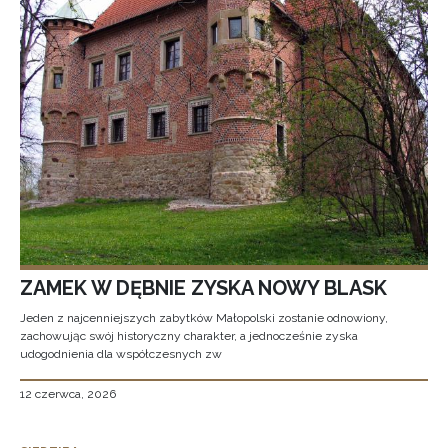
ZAMEK W DĘBNIE ZYSKA NOWY BLASK
Jeden z najcenniejszych zabytków Małopolski zostanie odnowiony,
zachowując swój historyczny charakter, a jednocześnie zyska
udogodnienia dla współczesnych zw
12 czerwca, 2026