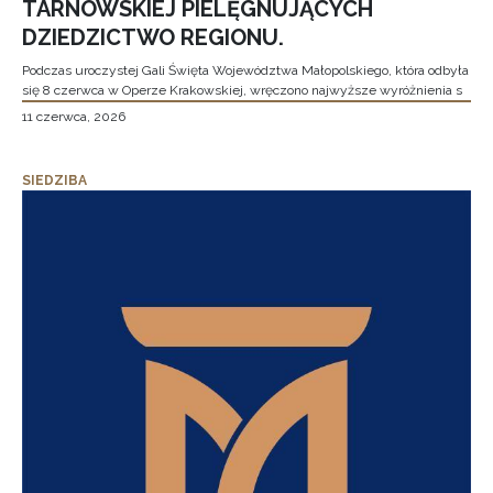
TARNOWSKIEJ PIELĘGNUJĄCYCH
DZIEDZICTWO REGIONU.
Podczas uroczystej Gali Święta Województwa Małopolskiego, która odbyła
się 8 czerwca w Operze Krakowskiej, wręczono najwyższe wyróżnienia s
11 czerwca, 2026
SIEDZIBA