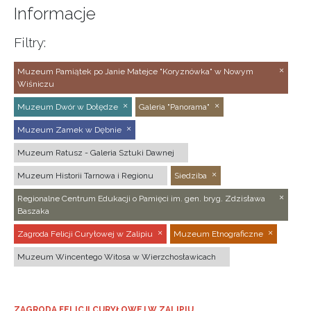
Informacje
Filtry:
Muzeum Pamiątek po Janie Matejce "Koryznówka" w Nowym
Wiśniczu
Muzeum Dwór w Dołędze
Galeria "Panorama"
Muzeum Zamek w Dębnie
Muzeum Ratusz - Galeria Sztuki Dawnej
Muzeum Historii Tarnowa i Regionu
Siedziba
Regionalne Centrum Edukacji o Pamięci im. gen. bryg. Zdzisława
Baszaka
Zagroda Felicji Curyłowej w Zalipiu
Muzeum Etnograficzne
Muzeum Wincentego Witosa w Wierzchosławicach
ZAGRODA FELICJI CURYŁOWEJ W ZALIPIU