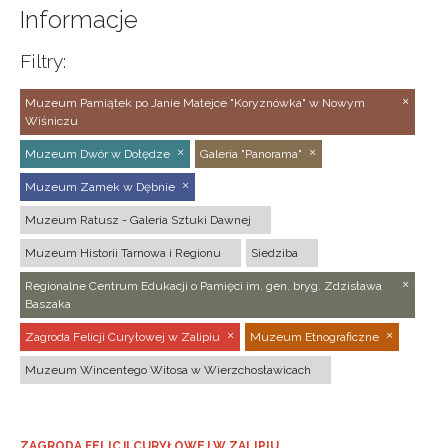
Informacje
Filtry:
Muzeum Pamiątek po Janie Matejce "Koryznówka" w Nowym
Wiśniczu
Muzeum Dwór w Dołędze
Galeria "Panorama"
Muzeum Zamek w Dębnie
Muzeum Ratusz - Galeria Sztuki Dawnej
Muzeum Historii Tarnowa i Regionu
Siedziba
Regionalne Centrum Edukacji o Pamięci im. gen. bryg. Zdzisława
Baszaka
Zagroda Felicji Curyłowej w Zalipiu
Muzeum Etnograficzne
Muzeum Wincentego Witosa w Wierzchosławicach
ZAGRODA FELICJI CURYŁOWEJ W ZALIPIU