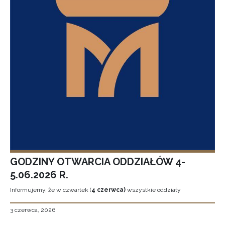
GODZINY OTWARCIA ODDZIAŁÓW 4-
5.06.2026 R.
Informujemy, że w czwartek (
4 czerwca)
wszystkie oddziały
3 czerwca, 2026