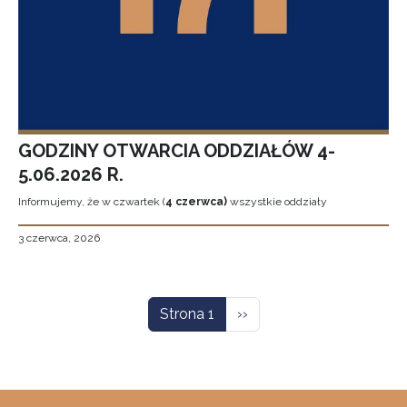
GODZINY OTWARCIA ODDZIAŁÓW 4-
5.06.2026 R.
Informujemy, że w czwartek (
4 czerwca)
wszystkie oddziały
3 czerwca, 2026
Stronicowanie
Następna strona
Strona 1
››