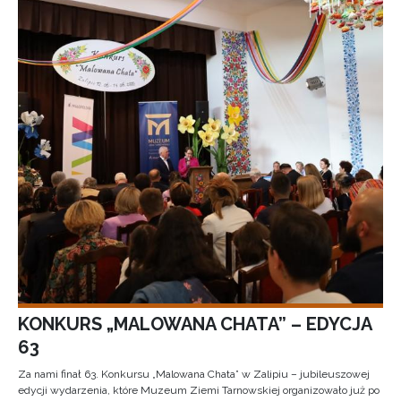
KONKURS „MALOWANA CHATA” – EDYCJA
63
Za nami finał 63. Konkursu „Malowana Chata” w Zalipiu – jubileuszowej
edycji wydarzenia, które Muzeum Ziemi Tarnowskiej organizowało już po