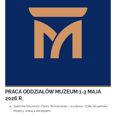
PRACA ODDZIAŁÓW MUZEUM 1-3 MAJA
2026 R.
Siedziba Muzeum Ziemi Tarnowskiej – wystawa „Zofia Stryjeńska.
Między wiarą a obrzędem”