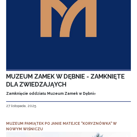
MUZEUM ZAMEK W DĘBNIE - ZAMKNIĘTE
DLA ZWIEDZAJĄYCH
Zamknięcie oddziału Muzeum Zamek w Dębni
e
27 listopada, 2025
MUZEUM PAMIĄTEK PO JANIE MATEJCE "KORYZNÓWKA" W
NOWYM WIŚNICZU