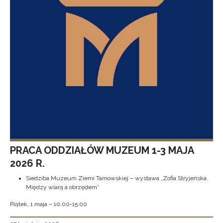
PRACA ODDZIAŁÓW MUZEUM 1-3 MAJA
2026 R.
Siedziba Muzeum Ziemi Tarnowskiej – wystawa „Zofia Stryjeńska.
Między wiarą a obrzędem”
Piątek, 1 maja – 10:00-15:00