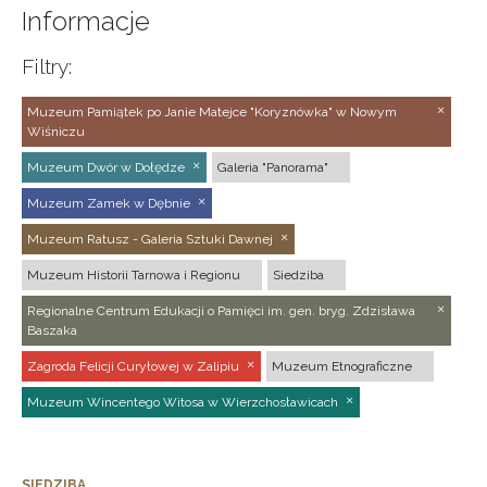
Informacje
Filtry:
Muzeum Pamiątek po Janie Matejce "Koryznówka" w Nowym
Wiśniczu
Muzeum Dwór w Dołędze
Galeria "Panorama"
Muzeum Zamek w Dębnie
Muzeum Ratusz - Galeria Sztuki Dawnej
Muzeum Historii Tarnowa i Regionu
Siedziba
Regionalne Centrum Edukacji o Pamięci im. gen. bryg. Zdzisława
Baszaka
Zagroda Felicji Curyłowej w Zalipiu
Muzeum Etnograficzne
Muzeum Wincentego Witosa w Wierzchosławicach
SIEDZIBA