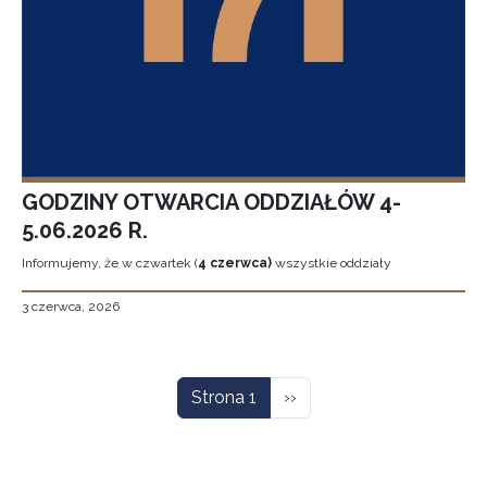
GODZINY OTWARCIA ODDZIAŁÓW 4-
5.06.2026 R.
Informujemy, że w czwartek (
4 czerwca)
wszystkie oddziały
3 czerwca, 2026
Stronicowanie
Następna strona
Strona 1
››