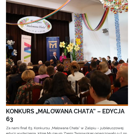
KONKURS „MALOWANA CHATA” – EDYCJA
63
Za nami finał 63. Konkursu „Malowana Chata” w Zalipiu – jubileuszowej
edycji wydarzenia, które Muzeum Ziemi Tarnowskiej organizowało już po