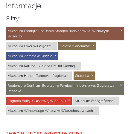
Informacje
Filtry:
Muzeum Pamiątek po Janie Matejce "Koryznówka" w Nowym
Wiśniczu
Muzeum Dwór w Dołędze
Galeria "Panorama"
Muzeum Zamek w Dębnie
Muzeum Ratusz - Galeria Sztuki Dawnej
Muzeum Historii Tarnowa i Regionu
Siedziba
Regionalne Centrum Edukacji o Pamięci im. gen. bryg. Zdzisława
Baszaka
Zagroda Felicji Curyłowej w Zalipiu
Muzeum Etnograficzne
Muzeum Wincentego Witosa w Wierzchosławicach
ZAGRODA FELICJI CURYŁOWEJ W ZALIPIU