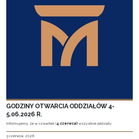
GODZINY OTWARCIA ODDZIAŁÓW 4-
5.06.2026 R.
Informujemy, że w czwartek (
4 czerwca)
wszystkie oddziały
3 czerwca, 2026