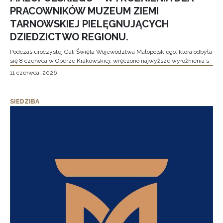
PRACOWNIKÓW MUZEUM ZIEMI
TARNOWSKIEJ PIELĘGNUJĄCYCH
DZIEDZICTWO REGIONU.
Podczas uroczystej Gali Święta Województwa Małopolskiego, która odbyła
się 8 czerwca w Operze Krakowskiej, wręczono najwyższe wyróżnienia s
11 czerwca, 2026
SIEDZIBA