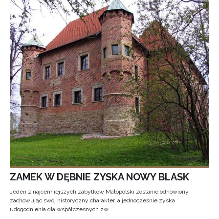
ZAMEK W DĘBNIE ZYSKA NOWY BLASK
Jeden z najcenniejszych zabytków Małopolski zostanie odnowiony,
zachowując swój historyczny charakter, a jednocześnie zyska
udogodnienia dla współczesnych zw