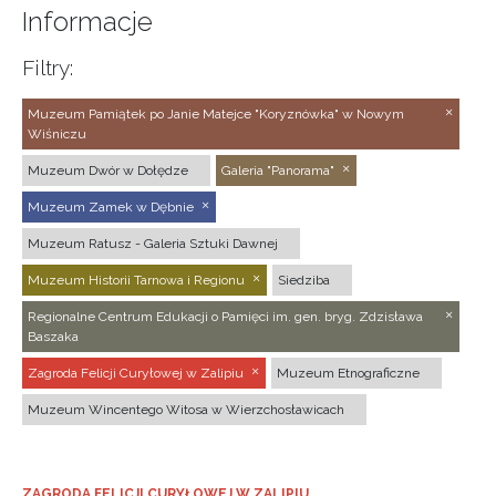
Informacje
Filtry:
Muzeum Pamiątek po Janie Matejce "Koryznówka" w Nowym
Wiśniczu
Muzeum Dwór w Dołędze
Galeria "Panorama"
Muzeum Zamek w Dębnie
Muzeum Ratusz - Galeria Sztuki Dawnej
Muzeum Historii Tarnowa i Regionu
Siedziba
Regionalne Centrum Edukacji o Pamięci im. gen. bryg. Zdzisława
Baszaka
Zagroda Felicji Curyłowej w Zalipiu
Muzeum Etnograficzne
Muzeum Wincentego Witosa w Wierzchosławicach
ZAGRODA FELICJI CURYŁOWEJ W ZALIPIU