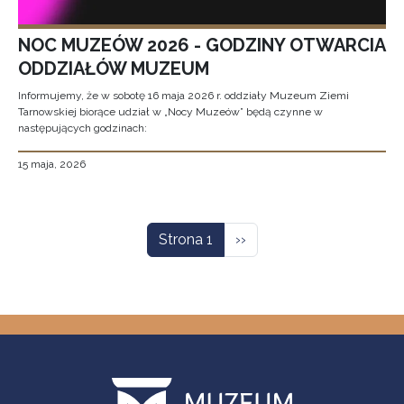
NOC MUZEÓW 2026 - GODZINY OTWARCIA
ODDZIAŁÓW MUZEUM
Informujemy, że w sobotę 16 maja 2026 r. oddziały Muzeum Ziemi
Tarnowskiej biorące udział w „Nocy Muzeów” będą czynne w
następujących godzinach:
15 maja, 2026
Stronicowanie
Następna strona
Strona 1
››