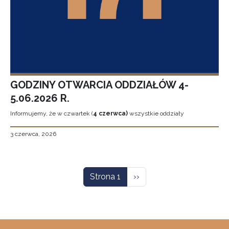
GODZINY OTWARCIA ODDZIAŁÓW 4-
5.06.2026 R.
Informujemy, że w czwartek (
4 czerwca)
wszystkie oddziały
3 czerwca, 2026
Stronicowanie
Następna strona
Strona 1
››