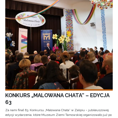
KONKURS „MALOWANA CHATA” – EDYCJA
63
Za nami finał 63. Konkursu „Malowana Chata” w Zalipiu – jubileuszowej
edycji wydarzenia, które Muzeum Ziemi Tarnowskiej organizowało już po