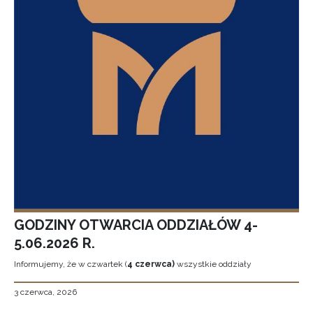
GODZINY OTWARCIA ODDZIAŁÓW 4-
5.06.2026 R.
Informujemy, że w czwartek (
4 czerwca)
wszystkie oddziały
3 czerwca, 2026