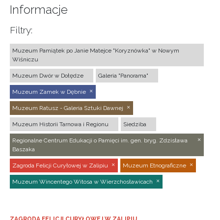
Informacje
Filtry:
Muzeum Pamiątek po Janie Matejce "Koryznówka" w Nowym
Wiśniczu
Muzeum Dwór w Dołędze
Galeria "Panorama"
Muzeum Zamek w Dębnie
Muzeum Ratusz - Galeria Sztuki Dawnej
Muzeum Historii Tarnowa i Regionu
Siedziba
Regionalne Centrum Edukacji o Pamięci im. gen. bryg. Zdzisława
Baszaka
Zagroda Felicji Curyłowej w Zalipiu
Muzeum Etnograficzne
Muzeum Wincentego Witosa w Wierzchosławicach
ZAGRODA FELICJI CURYŁOWEJ W ZALIPIU