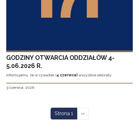
GODZINY OTWARCIA ODDZIAŁÓW 4-
5.06.2026 R.
Informujemy, że w czwartek (
4 czerwca)
wszystkie oddziały
3 czerwca, 2026
Stronicowanie
Następna strona
Strona 1
››