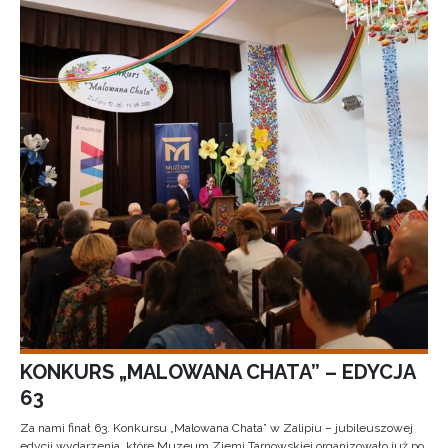
KONKURS „MALOWANA CHATA” – EDYCJA
63
Za nami finał 63. Konkursu „Malowana Chata” w Zalipiu – jubileuszowej
edycji wydarzenia, które Muzeum Ziemi Tarnowskiej organizowało już po