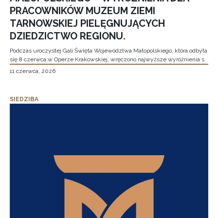
PRACOWNIKÓW MUZEUM ZIEMI
TARNOWSKIEJ PIELĘGNUJĄCYCH
DZIEDZICTWO REGIONU.
Podczas uroczystej Gali Święta Województwa Małopolskiego, która odbyła
się 8 czerwca w Operze Krakowskiej, wręczono najwyższe wyróżnienia s
11 czerwca, 2026
SIEDZIBA