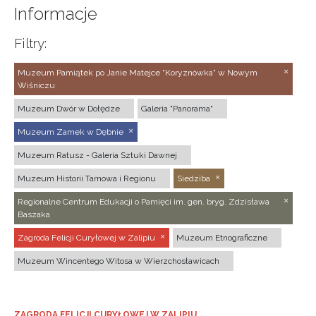
Informacje
Filtry:
Muzeum Pamiątek po Janie Matejce "Koryznówka" w Nowym
Wiśniczu
Muzeum Dwór w Dołędze
Galeria "Panorama"
Muzeum Zamek w Dębnie
Muzeum Ratusz - Galeria Sztuki Dawnej
Muzeum Historii Tarnowa i Regionu
Siedziba
Regionalne Centrum Edukacji o Pamięci im. gen. bryg. Zdzisława
Baszaka
Zagroda Felicji Curyłowej w Zalipiu
Muzeum Etnograficzne
Muzeum Wincentego Witosa w Wierzchosławicach
ZAGRODA FELICJI CURYŁOWEJ W ZALIPIU