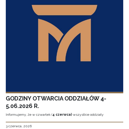
GODZINY OTWARCIA ODDZIAŁÓW 4-
5.06.2026 R.
Informujemy, że w czwartek (
4 czerwca)
wszystkie oddziały
3 czerwca, 2026