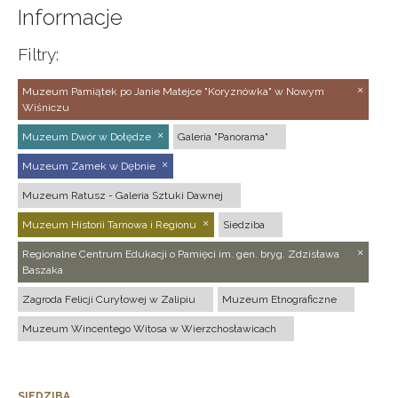
Informacje
Filtry:
Muzeum Pamiątek po Janie Matejce "Koryznówka" w Nowym
Wiśniczu
Muzeum Dwór w Dołędze
Galeria "Panorama"
Muzeum Zamek w Dębnie
Muzeum Ratusz - Galeria Sztuki Dawnej
Muzeum Historii Tarnowa i Regionu
Siedziba
Regionalne Centrum Edukacji o Pamięci im. gen. bryg. Zdzisława
Baszaka
Zagroda Felicji Curyłowej w Zalipiu
Muzeum Etnograficzne
Muzeum Wincentego Witosa w Wierzchosławicach
SIEDZIBA