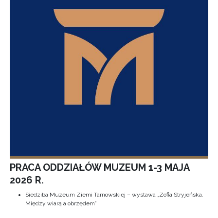
PRACA ODDZIAŁÓW MUZEUM 1-3 MAJA
2026 R.
Siedziba Muzeum Ziemi Tarnowskiej – wystawa „Zofia Stryjeńska.
Między wiarą a obrzędem”