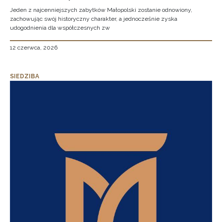
Jeden z najcenniejszych zabytków Małopolski zostanie odnowiony,
zachowując swój historyczny charakter, a jednocześnie zyska
udogodnienia dla współczesnych zw
12 czerwca, 2026
SIEDZIBA