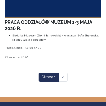
PRACA ODDZIAŁÓW MUZEUM 1-3 MAJA
2026 R.
Siedziba Muzeum Ziemi Tarnowskiej – wystawa „Zofia Stryjeńska.
Między wiarą a obrzędem”
Piątek, 1 maja – 10:00-15:00
27 kwietnia, 2026
Stronicowanie
Następna strona
Strona 1
››