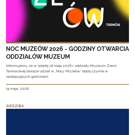
NOC MUZEÓW 2026 - GODZINY OTWARCIA
ODDZIAŁÓW MUZEUM
Informujemy, że w sobotę 16 maja 2026 r. oddziały Muzeum Ziemi
Tarnowskiej biorące udział w „Nocy Muzeów” będą czynne w
następujących godzinach:
15 maja, 2026
SIEDZIBA