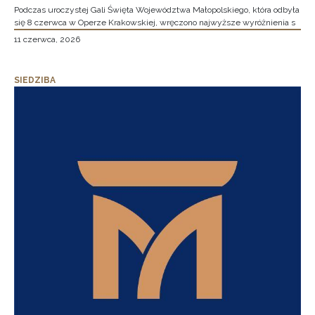
Podczas uroczystej Gali Święta Województwa Małopolskiego, która odbyła
się 8 czerwca w Operze Krakowskiej, wręczono najwyższe wyróżnienia s
11 czerwca, 2026
SIEDZIBA