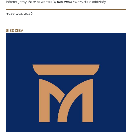
Informujemy, że w czwartek (
4 czerwca)
wszystkie oddziały
3 czerwca, 2026
SIEDZIBA