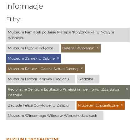
Informacje
Filtry:
Muzeum Pamiątek po Janie Matejce "Koryznówka" w Nowym
Wiśniczu
Muzeum Dwór w Dołędze
Galeria "Panorama"
Muzeum Zamek w Dębnie
Muzeum Ratusz - Galeria Sztuki Dawnej
Muzeum Historii Tarnowa i Regionu
Siedziba
Regionalne Centrum Edukacji o Pamięci im. gen. bryg. Zdzisława
Baszaka
Zagroda Felicji Curyłowej w Zalipiu
Muzeum Etnograficzne
Muzeum Wincentego Witosa w Wierzchosławicach
MUZEUM ETNOGRAFICZNE