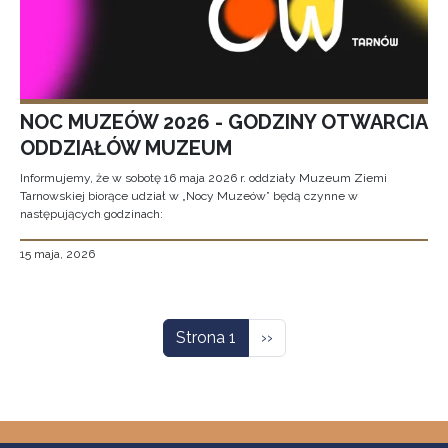
NOC MUZEÓW 2026 - GODZINY OTWARCIA
ODDZIAŁÓW MUZEUM
Informujemy, że w sobotę 16 maja 2026 r. oddziały Muzeum Ziemi
Tarnowskiej biorące udział w „Nocy Muzeów” będą czynne w
następujących godzinach:
15 maja, 2026
Stronicowanie
Następna strona
Strona 1
››