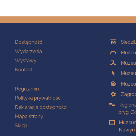
Na skróty
Oddziały
Dostępność
Siedzi
Wydarzenia
Muzeum
Wystawy
Muzeum
Kontakt
Muzeu
Muzeu
Na skróty
Regulamin
Zagrod
Polityka prywatności
Regiona
Deklaracja dostępności
bryg. Z
Mapa strony
Muzeum
Sklep
Nowym 