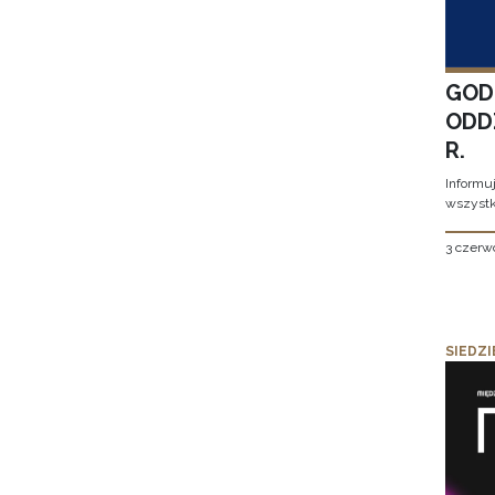
GOD
ODD
R.
Informu
wszystk
3 czerw
SIEDZI