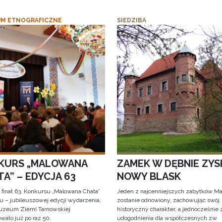
M ETNOGRAFICZNE
SIEDZIBA
KURS „MALOWANA
ZAMEK W DĘBNIE ZYS
A” – EDYCJA 63
NOWY BLASK
 finał 63. Konkursu „Malowana Chata”
Jeden z najcenniejszych zabytków Ma
iu – jubileuszowej edycji wydarzenia,
zostanie odnowiony, zachowując swój
uzeum Ziemi Tarnowskiej
historyczny charakter, a jednocześnie
wało już po raz 50.
udogodnienia dla współczesnych zw