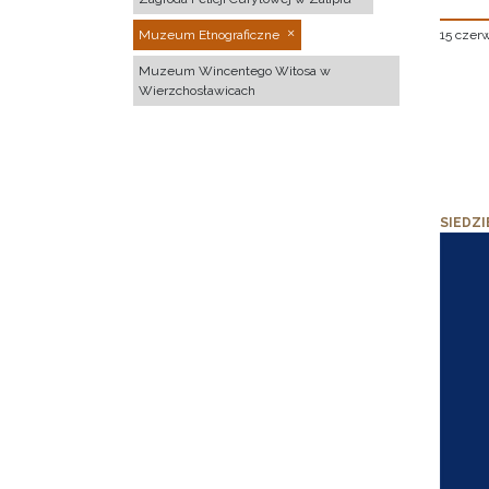
15 czer
Muzeum Etnograficzne
Muzeum Wincentego Witosa w
Wierzchosławicach
SIEDZI