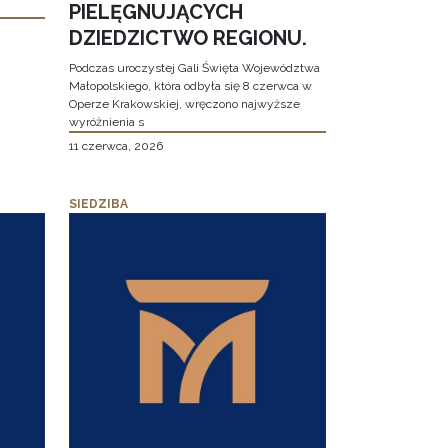
PIELĘGNUJĄCYCH
DZIEDZICTWO REGIONU.
Podczas uroczystej Gali Święta Województwa
Małopolskiego, która odbyła się 8 czerwca w
Operze Krakowskiej, wręczono najwyższe
wyróżnienia s
11 czerwca, 2026
SIEDZIBA