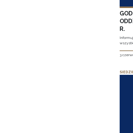
GOD
ODD
R.
Informu
wszystk
3 czerw
SIEDZI