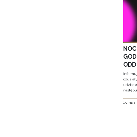
NOC
GOD
ODD
Informu
oddział
udział 
następu
15 maja
Stron