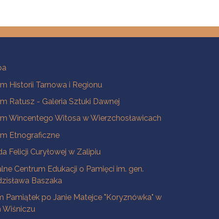
ba
 Historii Tarnowa i Regionu
 Ratusz - Galeria Sztuki Dawnej
m Wincentego Witosa w Wierzchosławicach
m Etnograficzne
a Felicji Curyłowej w Zalipiu
lne Centrum Edukacji o Pamięci im. gen.
dzisława Baszaka
 Pamiątek po Janie Matejce "Koryznówka" w
Wiśniczu