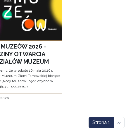
 MUZEÓW 2026 -
ZINY OTWARCIA
ZIAŁÓW MUZEUM
jemy, że w sobotę 16 maja 2026 r.
y Muzeum Ziemi Tarnowskiej biorące
w „Nocy Muzeów” będą czynne w
jących godzinach:
, 2026
icowanie
Nastę
Strona 1
››