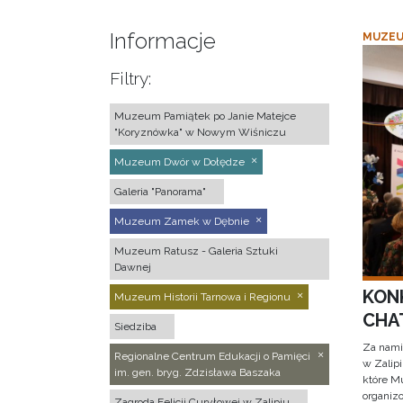
Informacje
MUZEU
Filtry:
Muzeum Pamiątek po Janie Matejce
"Koryznówka" w Nowym Wiśniczu
Muzeum Dwór w Dołędze
Galeria "Panorama"
Muzeum Zamek w Dębnie
Muzeum Ratusz - Galeria Sztuki
Dawnej
KON
Muzeum Historii Tarnowa i Regionu
CHAT
Siedziba
Za nami
Regionalne Centrum Edukacji o Pamięci
w Zalip
im. gen. bryg. Zdzisława Baszaka
które M
organizo
Zagroda Felicji Curyłowej w Zalipiu