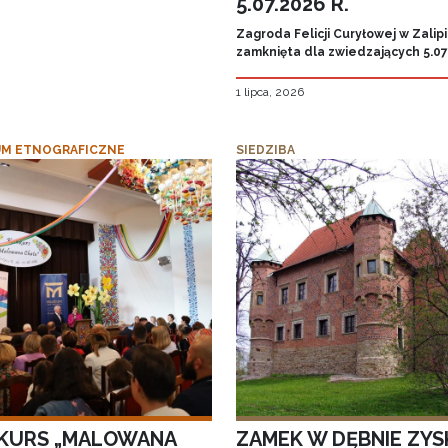
5.07.2026 R.
Zagroda Felicji Curyłowej w Zalip
zamknięta dla zwiedzających 5.07.
1 lipca, 2026
M ETNOGRAFICZNE
SIEDZIBA
KURS „MALOWANA
ZAMEK W DĘBNIE ZYS