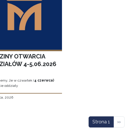
ZINY OTWARCIA
ZIAŁÓW 4-5.06.2026
jemy, że w czwartek (
4 czerwca)
ie oddziały
ca, 2026
icowanie
Nastę
Strona 1
››