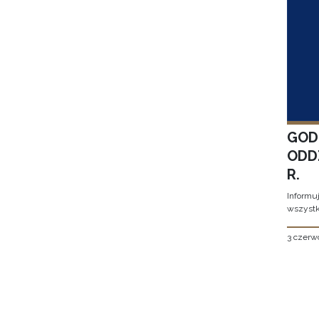
GOD
ODD
R.
Informu
wszystk
3 czerw
Stron