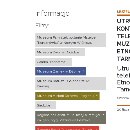
Informacje
MUZEU
UTR
Filtry:
KON
TEL
Muzeum Pamiątek po Janie Matejce
MUZ
"Koryznówka" w Nowym Wiśniczu
ETN
Muzeum Dwór w Dołędze
TAR
Galeria "Panorama"
Utru
Muzeum Zamek w Dębnie
tele
Etno
Muzeum Ratusz - Galeria Sztuki
Dawnej
Tarn
Muzeum Historii Tarnowa i Regionu
Szanown
Siedziba
20 lipca
Regionalne Centrum Edukacji o Pamięci
im. gen. bryg. Zdzisława Baszaka
Zagroda Felicji Curyłowej w Zalipiu