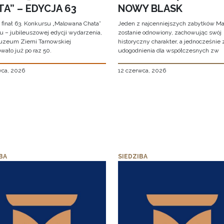
A” – EDYCJA 63
NOWY BLASK
 finał 63. Konkursu „Malowana Chata”
Jeden z najcenniejszych zabytków Ma
iu – jubileuszowej edycji wydarzenia,
zostanie odnowiony, zachowując swój
uzeum Ziemi Tarnowskiej
historyczny charakter, a jednocześnie
wało już po raz 50.
udogodnienia dla współczesnych zw
wca, 2026
12 czerwca, 2026
BA
SIEDZIBA