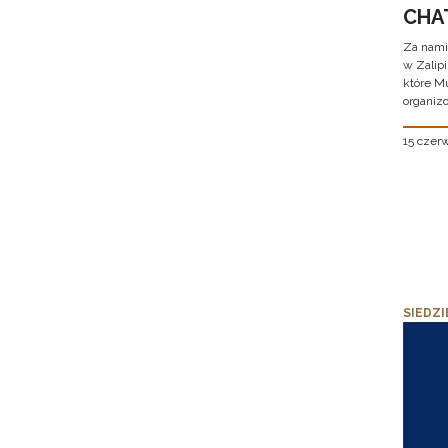
CHAT
Za nami
w Zalip
które M
organizo
15 czer
SIEDZI