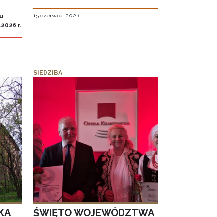
15 czerwca, 2026
iu
2026 r.
SIEDZIBA
KA
ŚWIĘTO WOJEWÓDZTWA