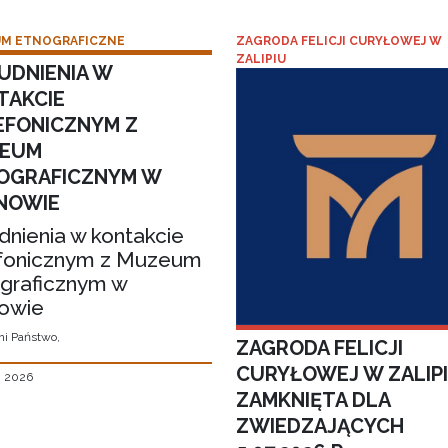
M ETNOGRAFICZNE
ZAGRODA FELICJI CURYŁOWEJ W
ZALIPIU
UDNIENIA W
TAKCIE
EFONICZNYM Z
EUM
OGRAFICZNYM W
NOWIE
dnienia w kontakcie
fonicznym z Muzeum
graficznym w
owie
i Państwo,
ZAGRODA FELICJI
CURYŁOWEJ W ZALIP
, 2026
ZAMKNIĘTA DLA
ZWIEDZAJĄCYCH