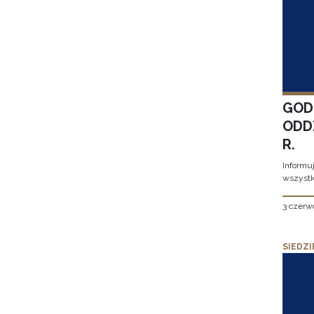
GOD
ODD
R.
Informu
wszystk
3 czerw
SIEDZI