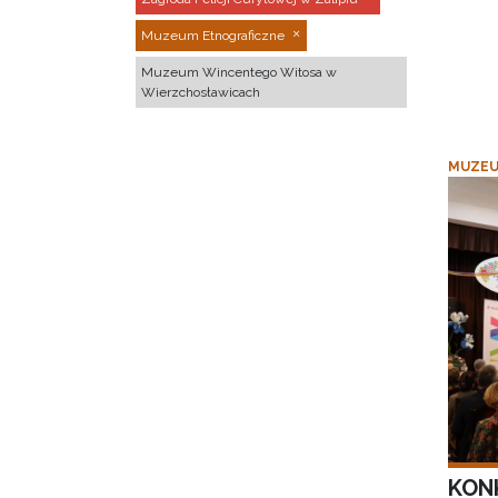
Muzeum Etnograficzne
Muzeum Wincentego Witosa w
Wierzchosławicach
MUZEU
KON