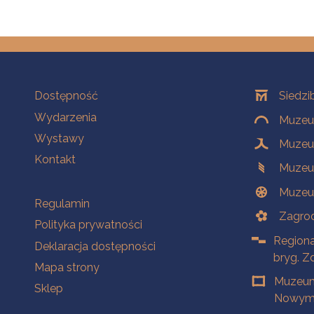
Na skróty
Oddziały
Dostępność
Siedzi
Wydarzenia
Muzeum
Wystawy
Muzeum
Kontakt
Muzeu
Muzeu
Na skróty
Regulamin
Zagrod
Polityka prywatności
Regiona
Deklaracja dostępności
bryg. Z
Mapa strony
Muzeum
Sklep
Nowym 