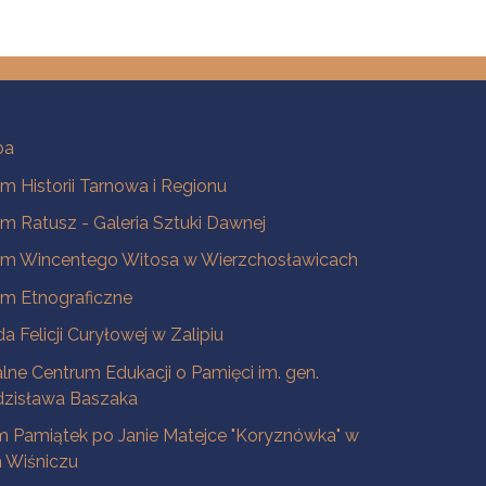
ba
 Historii Tarnowa i Regionu
 Ratusz - Galeria Sztuki Dawnej
m Wincentego Witosa w Wierzchosławicach
m Etnograficzne
a Felicji Curyłowej w Zalipiu
lne Centrum Edukacji o Pamięci im. gen.
dzisława Baszaka
 Pamiątek po Janie Matejce "Koryznówka" w
Wiśniczu