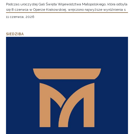
Podczas uroczystej Gali Święta Województwa Małopolskiego, która odbyła
się 8 czerwca w Operze Krakowskiej, wręczono najwyższe wyróżnienia s
11 czerwca, 2026
SIEDZIBA