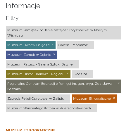
Informacje
Filtry:
Muzeum Pamiątek po Janie Matejce "Koryznówka" w Nowym
Wiśniczu
Muzeum Dwór w Dołędze
Galeria "Panorama"
Muzeum Zamek w Dębnie
Muzeum Ratusz - Galeria Sztuki Dawnej
Muzeum Historii Tarnowa i Regionu
Siedziba
Regionalne Centrum Edukacji o Pamięci im. gen. bryg. Zdzisława
Baszaka
Zagroda Felicji Curyłowej w Zalipiu
Muzeum Etnograficzne
Muzeum Wincentego Witosa w Wierzchosławicach
MUZEUM ETNOGRAFICZNE