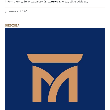
Informujemy, że w czwartek (
4 czerwca)
wszystkie oddziały
3 czerwca, 2026
SIEDZIBA