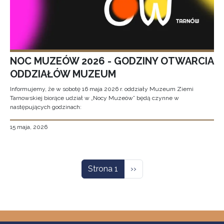
NOC MUZEÓW 2026 - GODZINY OTWARCIA
ODDZIAŁÓW MUZEUM
Informujemy, że w sobotę 16 maja 2026 r. oddziały Muzeum Ziemi
Tarnowskiej biorące udział w „Nocy Muzeów” będą czynne w
następujących godzinach:
15 maja, 2026
Stronicowanie
Następna strona
Strona 1
››