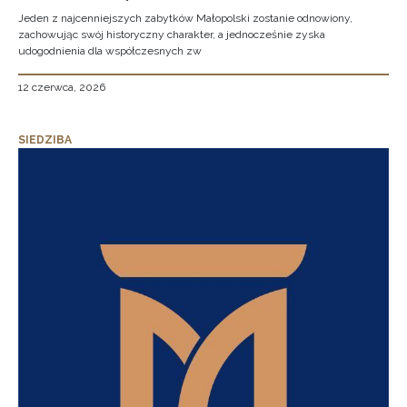
Jeden z najcenniejszych zabytków Małopolski zostanie odnowiony,
zachowując swój historyczny charakter, a jednocześnie zyska
udogodnienia dla współczesnych zw
12 czerwca, 2026
SIEDZIBA