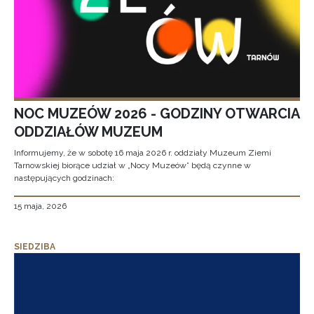
NOC MUZEÓW 2026 - GODZINY OTWARCIA
ODDZIAŁÓW MUZEUM
Informujemy, że w sobotę 16 maja 2026 r. oddziały Muzeum Ziemi
Tarnowskiej biorące udział w „Nocy Muzeów” będą czynne w
następujących godzinach:
15 maja, 2026
SIEDZIBA