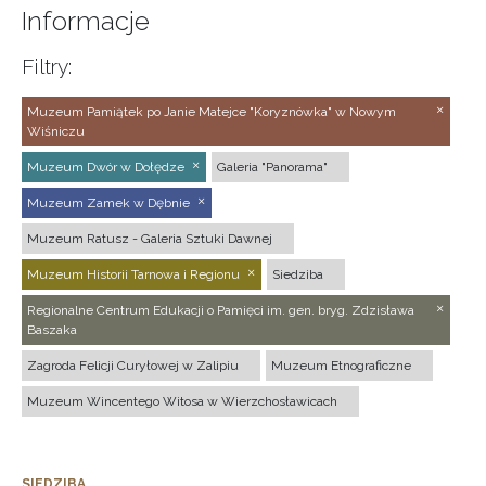
Informacje
Filtry:
Muzeum Pamiątek po Janie Matejce "Koryznówka" w Nowym
Wiśniczu
Muzeum Dwór w Dołędze
Galeria "Panorama"
Muzeum Zamek w Dębnie
Muzeum Ratusz - Galeria Sztuki Dawnej
Muzeum Historii Tarnowa i Regionu
Siedziba
Regionalne Centrum Edukacji o Pamięci im. gen. bryg. Zdzisława
Baszaka
Zagroda Felicji Curyłowej w Zalipiu
Muzeum Etnograficzne
Muzeum Wincentego Witosa w Wierzchosławicach
SIEDZIBA