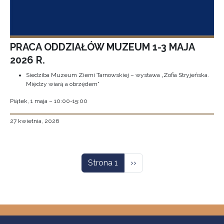
PRACA ODDZIAŁÓW MUZEUM 1-3 MAJA
2026 R.
Siedziba Muzeum Ziemi Tarnowskiej – wystawa „Zofia Stryjeńska.
Między wiarą a obrzędem”
Piątek, 1 maja – 10:00-15:00
27 kwietnia, 2026
Stronicowanie
Następna strona
Strona 1
››