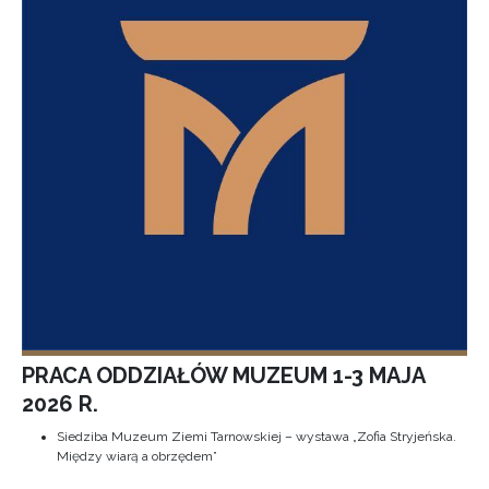
PRACA ODDZIAŁÓW MUZEUM 1-3 MAJA
2026 R.
Siedziba Muzeum Ziemi Tarnowskiej – wystawa „Zofia Stryjeńska.
Między wiarą a obrzędem”