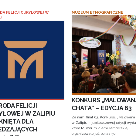
DA FELICJI CURYŁOWEJ W
MUZEUM ETNOGRAFICZNE
U
KONKURS „MALOWAN
ODA FELICJI
CHATA” – EDYCJA 63
YŁOWEJ W ZALIPIU
Za nami finał 63. Konkursu „Malowana
KNIĘTA DLA
w Zalipiu – jubileuszowej edycji wyda
EDZAJĄCYCH
które Muzeum Ziemi Tarnowskiej
organizowało już po raz 50.