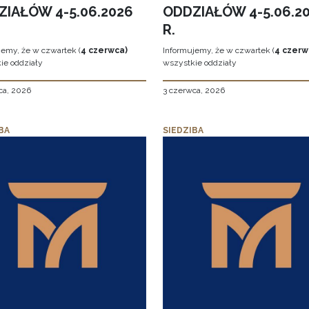
ZIAŁÓW 4-5.06.2026
ODDZIAŁÓW 4-5.06.2
R.
jemy, że w czwartek (
4 czerwca)
Informujemy, że w czwartek (
4 czerw
ie oddziały
wszystkie oddziały
ca, 2026
3 czerwca, 2026
BA
SIEDZIBA