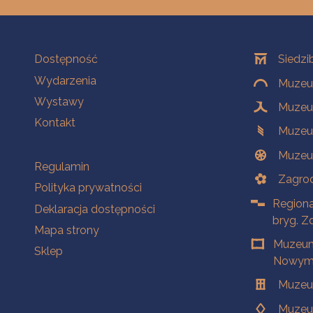
Na skróty
Oddziały
Dostępność
Siedzi
Wydarzenia
Muzeum
Wystawy
Muzeum
Kontakt
Muzeu
Muzeu
Na skróty
Regulamin
Zagrod
Polityka prywatności
Regiona
Deklaracja dostępności
bryg. Z
Mapa strony
Muzeum
Sklep
Nowym 
Muzeu
Muzeu