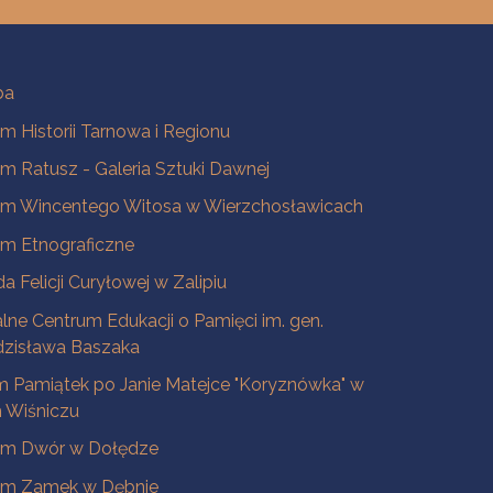
ba
 Historii Tarnowa i Regionu
 Ratusz - Galeria Sztuki Dawnej
m Wincentego Witosa w Wierzchosławicach
m Etnograficzne
a Felicji Curyłowej w Zalipiu
lne Centrum Edukacji o Pamięci im. gen.
dzisława Baszaka
 Pamiątek po Janie Matejce "Koryznówka" w
Wiśniczu
m Dwór w Dołędze
m Zamek w Dębnie