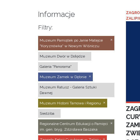
Informacje
ZAGRO
ZALIPI
Filtry:
Muzeum Pamiątek po Janie Matejce
"Koryznówka" w Nowym Wiśniczu
Muzeum Dwór w Dołędze
Galeria "Panorama"
Muzeum Zamek w Dębnie
Muzeum Ratusz - Galeria Sztuki
Dawnej
Muzeum Historii Tarnowa i Regionu
ZAGR
Siedziba
CUR
ZAM
Regionalne Centrum Edukacji o Pamięci
im. gen. bryg. Zdzisława Baszaka
ZWI
Zagroda Felicji Curyłowej w Zalipiu