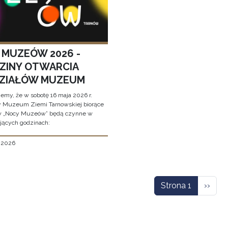
 MUZEÓW 2026 -
ZINY OTWARCIA
ZIAŁÓW MUZEUM
jemy, że w sobotę 16 maja 2026 r.
y Muzeum Ziemi Tarnowskiej biorące
w „Nocy Muzeów” będą czynne w
jących godzinach:
, 2026
icowanie
Nastę
Strona 1
››