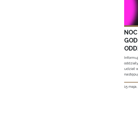
NOC
GOD
ODD
Informu
oddział
udział 
następu
15 maja
Stron