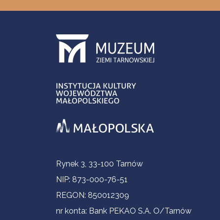
Informacje kontaktowe
Rynek 3, 33-100 Tarnów
NIP: 873-000-76-51
REGON: 850012309
nr konta: Bank PEKAO S.A. O/Tarnów