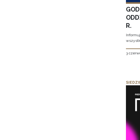
GOD
ODD
R.
Informu
wszystk
3 czerw
SIEDZI