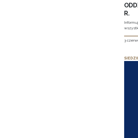
ODD
R.
Informu
wszystk
3 czerw
SIEDZI