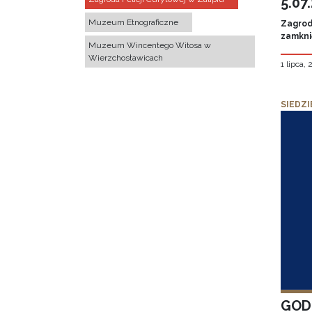
5.07
Muzeum Etnograficzne
Zagroda
zamknię
Muzeum Wincentego Witosa w
Wierzchosławicach
1 lipca,
SIEDZI
GOD