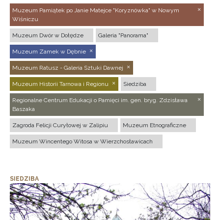
Muzeum Pamiątek po Janie Matejce "Koryznówka" w Nowym
Wiśniczu
Muzeum Dwór w Dołędze
Galeria "Panorama"
Muzeum Zamek w Dębnie
Muzeum Ratusz - Galeria Sztuki Dawnej
Muzeum Historii Tarnowa i Regionu
Siedziba
Regionalne Centrum Edukacji o Pamięci im. gen. bryg. Zdzisława
Baszaka
Zagroda Felicji Curyłowej w Zalipiu
Muzeum Etnograficzne
Muzeum Wincentego Witosa w Wierzchosławicach
SIEDZIBA