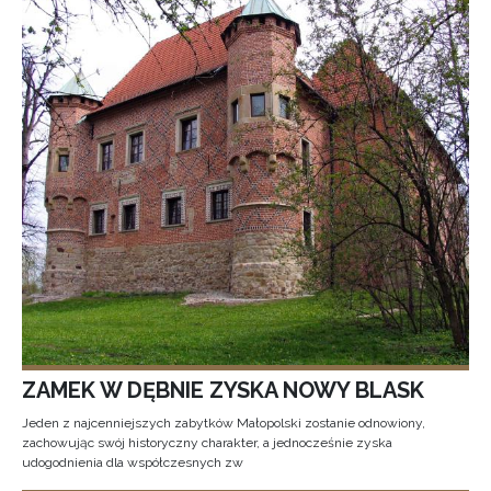
ZAMEK W DĘBNIE ZYSKA NOWY BLASK
Jeden z najcenniejszych zabytków Małopolski zostanie odnowiony,
zachowując swój historyczny charakter, a jednocześnie zyska
udogodnienia dla współczesnych zw