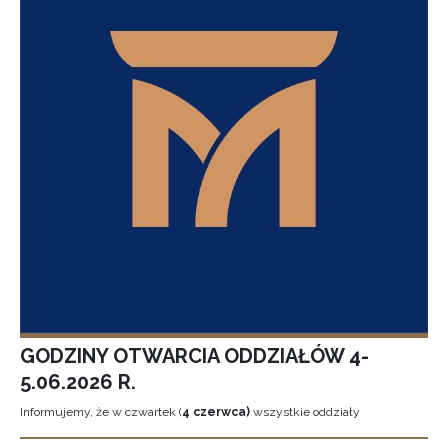
GODZINY OTWARCIA ODDZIAŁÓW 4-
5.06.2026 R.
Informujemy, że w czwartek (
4 czerwca)
wszystkie oddziały