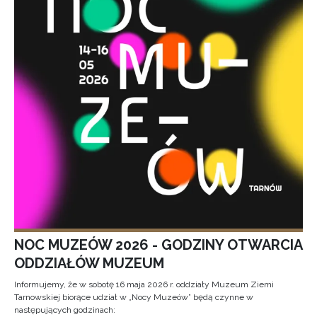
NOC MUZEÓW 2026 - GODZINY OTWARCIA
ODDZIAŁÓW MUZEUM
Informujemy, że w sobotę 16 maja 2026 r. oddziały Muzeum Ziemi
Tarnowskiej biorące udział w „Nocy Muzeów” będą czynne w
następujących godzinach: