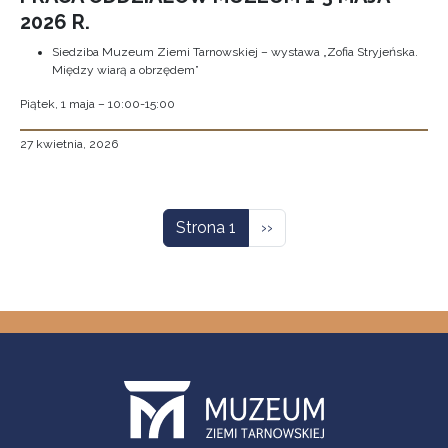
2026 R.
Siedziba Muzeum Ziemi Tarnowskiej – wystawa „Zofia Stryjeńska.
Między wiarą a obrzędem”
Piątek, 1 maja – 10:00-15:00
27 kwietnia, 2026
Stronicowanie
Następna strona
Strona 1
››