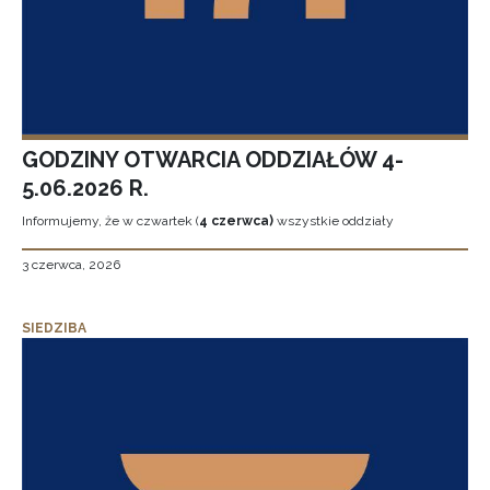
GODZINY OTWARCIA ODDZIAŁÓW 4-
5.06.2026 R.
Informujemy, że w czwartek (
4 czerwca)
wszystkie oddziały
3 czerwca, 2026
SIEDZIBA