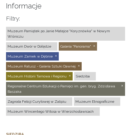
Informacje
Filtry:
Muzeum Pamiątek po Janie Matejce "Koryznówka" w Nowym
Wiśniczu
Muzeum Dwór w Dołędze
Galeria "Panorama"
Muzeum Zamek w Dębnie
Muzeum Ratusz - Galeria Sztuki Dawnej
Muzeum Historii Tarnowa i Regionu
Siedziba
Regionalne Centrum Edukacji o Pamięci im. gen. bryg. Zdzisława
Baszaka
Zagroda Felicji Curyłowej w Zalipiu
Muzeum Etnograficzne
Muzeum Wincentego Witosa w Wierzchosławicach
SIEDZIBA