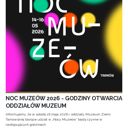
NOC MUZEÓW 2026 - GODZINY OTWARCIA
ODDZIAŁÓW MUZEUM
Informujemy, że w sobotę 16 maja 2026 r. oddziały Muzeum Ziemi
Tarnowskiej biorące udział w „Nocy Muzeów” będą czynne w
następujących godzinach: