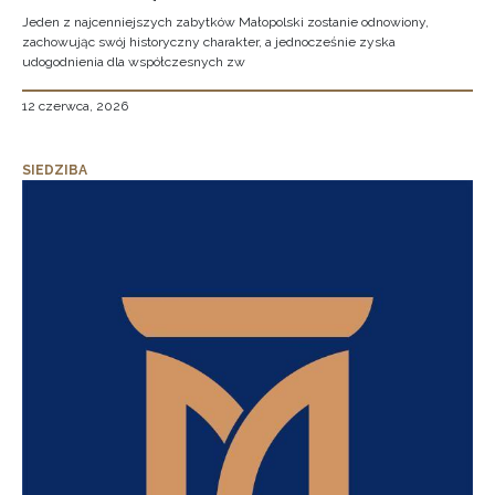
Jeden z najcenniejszych zabytków Małopolski zostanie odnowiony,
zachowując swój historyczny charakter, a jednocześnie zyska
udogodnienia dla współczesnych zw
12 czerwca, 2026
SIEDZIBA