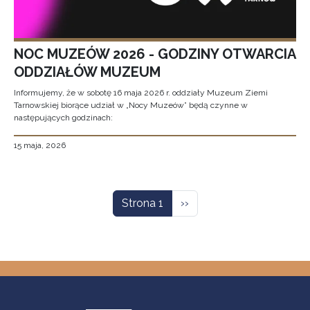
NOC MUZEÓW 2026 - GODZINY OTWARCIA
ODDZIAŁÓW MUZEUM
Informujemy, że w sobotę 16 maja 2026 r. oddziały Muzeum Ziemi
Tarnowskiej biorące udział w „Nocy Muzeów” będą czynne w
następujących godzinach:
15 maja, 2026
Stronicowanie
Następna strona
Strona 1
››