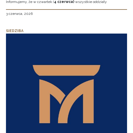
Informujemy, że w czwartek (
4 czerwca)
wszystkie oddziały
3 czerwca, 2026
SIEDZIBA