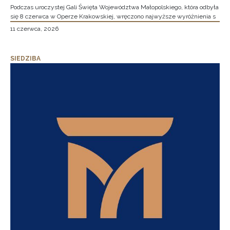
Podczas uroczystej Gali Święta Województwa Małopolskiego, która odbyła
się 8 czerwca w Operze Krakowskiej, wręczono najwyższe wyróżnienia s
11 czerwca, 2026
SIEDZIBA