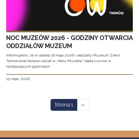
NOC MUZEÓW 2026 - GODZINY OTWARCIA
ODDZIAŁÓW MUZEUM
Informujemy, że w sobotę 16 maja 2026 r. oddziały Muzeum Ziemi
Tarnowskiej biorące udział w „Nocy Muzeów” będą czynne w
następujących godzinach:
15 maja, 2026
Stronicowanie
Następna strona
Strona 1
››