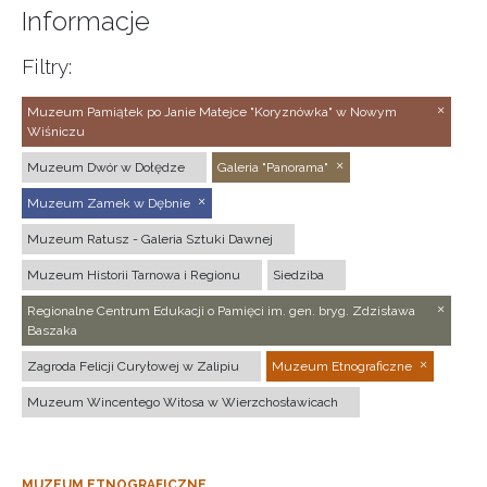
Informacje
Filtry:
Muzeum Pamiątek po Janie Matejce "Koryznówka" w Nowym
Wiśniczu
Muzeum Dwór w Dołędze
Galeria "Panorama"
Muzeum Zamek w Dębnie
Muzeum Ratusz - Galeria Sztuki Dawnej
Muzeum Historii Tarnowa i Regionu
Siedziba
Regionalne Centrum Edukacji o Pamięci im. gen. bryg. Zdzisława
Baszaka
Zagroda Felicji Curyłowej w Zalipiu
Muzeum Etnograficzne
Muzeum Wincentego Witosa w Wierzchosławicach
MUZEUM ETNOGRAFICZNE