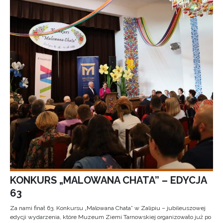
KONKURS „MALOWANA CHATA” – EDYCJA
63
Za nami finał 63. Konkursu „Malowana Chata” w Zalipiu – jubileuszowej
edycji wydarzenia, które Muzeum Ziemi Tarnowskiej organizowało już po