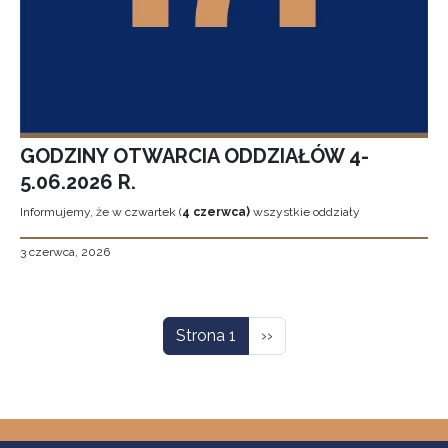
GODZINY OTWARCIA ODDZIAŁÓW 4-
5.06.2026 R.
Informujemy, że w czwartek (
4 czerwca)
wszystkie oddziały
3 czerwca, 2026
Stronicowanie
Następna strona
Strona 1
››