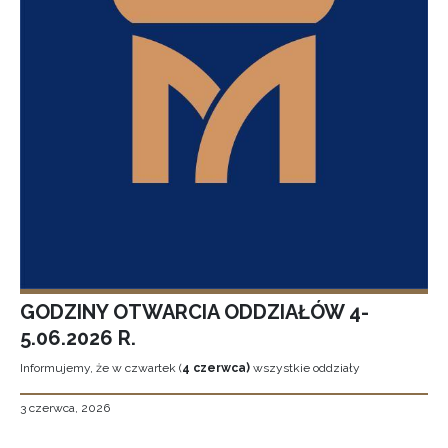
GODZINY OTWARCIA ODDZIAŁÓW 4-
5.06.2026 R.
Informujemy, że w czwartek (
4 czerwca)
wszystkie oddziały
3 czerwca, 2026