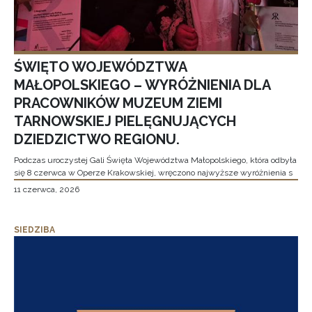
ŚWIĘTO WOJEWÓDZTWA
MAŁOPOLSKIEGO – WYRÓŻNIENIA DLA
PRACOWNIKÓW MUZEUM ZIEMI
TARNOWSKIEJ PIELĘGNUJĄCYCH
DZIEDZICTWO REGIONU.
Podczas uroczystej Gali Święta Województwa Małopolskiego, która odbyła
się 8 czerwca w Operze Krakowskiej, wręczono najwyższe wyróżnienia s
11 czerwca, 2026
SIEDZIBA