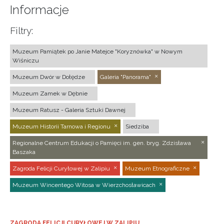
Informacje
Filtry:
Muzeum Pamiątek po Janie Matejce "Koryznówka" w Nowym
Wiśniczu
Muzeum Dwór w Dołędze
Galeria "Panorama"
Muzeum Zamek w Dębnie
Muzeum Ratusz - Galeria Sztuki Dawnej
Muzeum Historii Tarnowa i Regionu
Siedziba
Regionalne Centrum Edukacji o Pamięci im. gen. bryg. Zdzisława
Baszaka
Zagroda Felicji Curyłowej w Zalipiu
Muzeum Etnograficzne
Muzeum Wincentego Witosa w Wierzchosławicach
ZAGRODA FELICJI CURYŁOWEJ W ZALIPIU