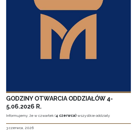
GODZINY OTWARCIA ODDZIAŁÓW 4-
5.06.2026 R.
Informujemy, że w czwartek (
4 czerwca)
wszystkie oddziały
3 czerwca, 2026