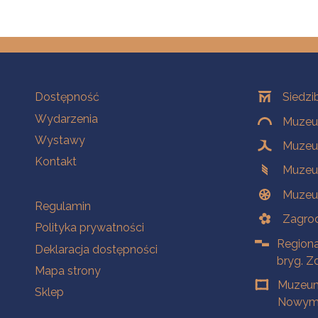
Na skróty
Oddziały
Dostępność
Siedzi
Wydarzenia
Muzeum
Wystawy
Muzeum
Kontakt
Muzeu
Muzeu
Na skróty
Regulamin
Zagrod
Polityka prywatności
Regiona
Deklaracja dostępności
bryg. Z
Mapa strony
Muzeum
Sklep
Nowym 