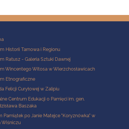
ba
 Historii Tarnowa i Regionu
 Ratusz - Galeria Sztuki Dawnej
m Wincentego Witosa w Wierzchosławicach
m Etnograficzne
a Felicji Curyłowej w Zalipiu
lne Centrum Edukacji o Pamięci im. gen.
dzisława Baszaka
 Pamiątek po Janie Matejce "Koryznówka" w
Wiśniczu