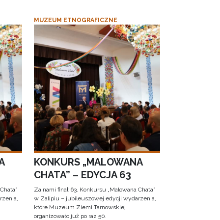
MUZEUM ETNOGRAFICZNE
A
KONKURS „MALOWANA
CHATA” – EDYCJA 63
 Chata”
Za nami finał 63. Konkursu „Malowana Chata”
rzenia,
w Zalipiu – jubileuszowej edycji wydarzenia,
które Muzeum Ziemi Tarnowskiej
organizowało już po raz 50.