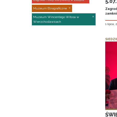
5.07
Muzeum Etnograficzne
Zagroda
zamknię
Muzeum Wincentego Witosa w
Wierzchosławicach
1 lipca,
SIEDZI
ŚWI