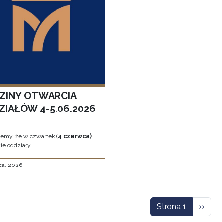
ZINY OTWARCIA
ZIAŁÓW 4-5.06.2026
jemy, że w czwartek (
4 czerwca)
ie oddziały
ca, 2026
icowanie
Nastę
Strona 1
››