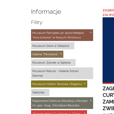
Informacje
ZAGRO
ZALIPI
Filtry:
Muzeum Pamiątek po Janie Matejce
"Koryznówka" w Nowym Wiśniczu
Muzeum Dwór w Dołędze
Galeria "Panorama"
Muzeum Zamek w Dębnie
Muzeum Ratusz - Galeria Sztuki
Dawnej
Muzeum Historii Tarnowa i Regionu
ZAGR
Siedziba
CUR
ZAM
Regionalne Centrum Edukacji o Pamięci
im. gen. bryg. Zdzisława Baszaka
ZWI
Zagroda Felicji Curyłowej w Zalipiu