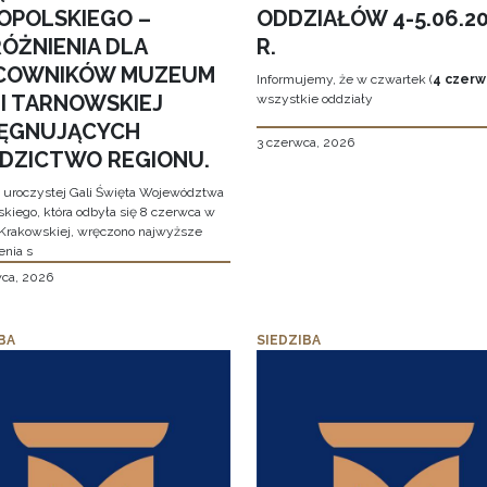
OPOLSKIEGO –
ODDZIAŁÓW 4-5.06.2
ÓŻNIENIA DLA
R.
COWNIKÓW MUZEUM
Informujemy, że w czwartek (
4 czerw
MI TARNOWSKIEJ
wszystkie oddziały
LĘGNUJĄCYCH
3 czerwca, 2026
EDZICTWO REGIONU.
 uroczystej Gali Święta Województwa
skiego, która odbyła się 8 czerwca w
Krakowskiej, wręczono najwyższe
enia s
wca, 2026
BA
SIEDZIBA