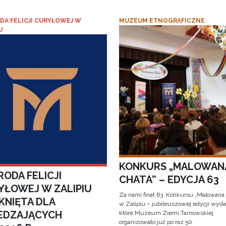
DA FELICJI CURYŁOWEJ W
MUZEUM ETNOGRAFICZNE
U
KONKURS „MALOWAN
ODA FELICJI
CHATA” – EDYCJA 63
YŁOWEJ W ZALIPIU
Za nami finał 63. Konkursu „Malowana
KNIĘTA DLA
w Zalipiu – jubileuszowej edycji wyda
EDZAJĄCYCH
które Muzeum Ziemi Tarnowskiej
organizowało już po raz 50.