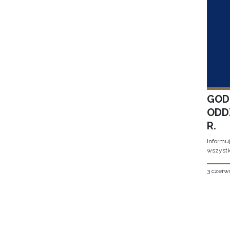
GOD
ODD
R.
Informu
wszystk
3 czerw
Stron