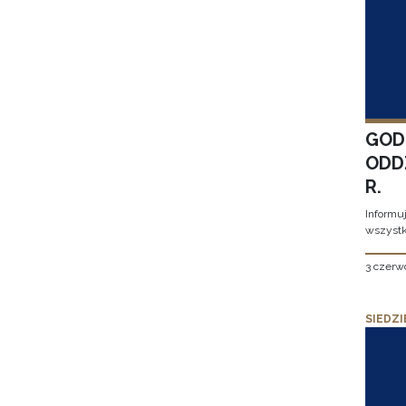
GOD
ODD
R.
Informu
wszystk
3 czerw
SIEDZI