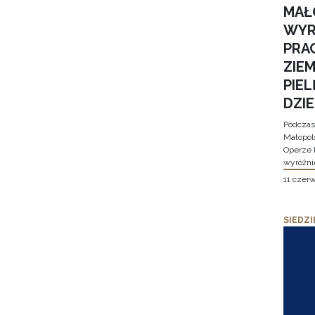
MAŁ
WYR
PRA
ZIE
PIE
DZI
Podczas
Małopol
Operze 
wyróżni
11 czer
SIEDZI