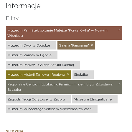
Informacje
Filtry:
Muzeum Pamiątek po Janie Matejce "Koryznówka" w Nowym
Wiśniczu
Muzeum Dwór w Dołędze
Galeria "Panorama"
Muzeum Zamek w Dębnie
Muzeum Ratusz - Galeria Sztuki Dawnej
Muzeum Historii Tarnowa i Regionu
Siedziba
Regionalne Centrum Edukacji o Pamięci im. gen. bryg. Zdzisława
Baszaka
Zagroda Felicji Curyłowej w Zalipiu
Muzeum Etnograficzne
Muzeum Wincentego Witosa w Wierzchosławicach
SIEDZIBA