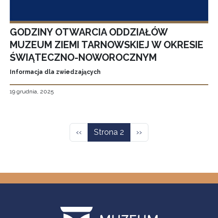
GODZINY OTWARCIA ODDZIAŁÓW
MUZEUM ZIEMI TARNOWSKIEJ W OKRESIE
ŚWIĄTECZNO-NOWOROCZNYM
Informacja dla zwiedzających
19 grudnia, 2025
Stronicowanie
Poprzednia strona
Następna strona
‹‹
Strona 2
››