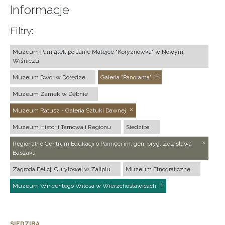
Informacje
Filtry:
Muzeum Pamiątek po Janie Matejce "Koryznówka" w Nowym
Wiśniczu
Muzeum Dwór w Dołędze
Galeria "Panorama"
Muzeum Zamek w Dębnie
Muzeum Ratusz - Galeria Sztuki Dawnej
Muzeum Historii Tarnowa i Regionu
Siedziba
Regionalne Centrum Edukacji o Pamięci im. gen. bryg. Zdzisława
Baszaka
Zagroda Felicji Curyłowej w Zalipiu
Muzeum Etnograficzne
Muzeum Wincentego Witosa w Wierzchosławicach
SIEDZIBA