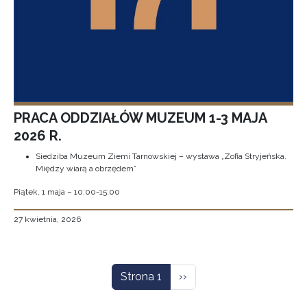
PRACA ODDZIAŁÓW MUZEUM 1-3 MAJA
2026 R.
Siedziba Muzeum Ziemi Tarnowskiej – wystawa „Zofia Stryjeńska.
Między wiarą a obrzędem”
Piątek, 1 maja – 10:00-15:00
27 kwietnia, 2026
Stronicowanie
Następna strona
Strona 1
››