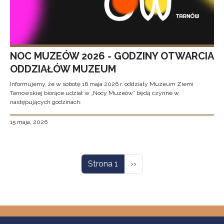
NOC MUZEÓW 2026 - GODZINY OTWARCIA
ODDZIAŁÓW MUZEUM
Informujemy, że w sobotę 16 maja 2026 r. oddziały Muzeum Ziemi
Tarnowskiej biorące udział w „Nocy Muzeów” będą czynne w
następujących godzinach:
15 maja, 2026
Stronicowanie
Następna strona
Strona 1
››