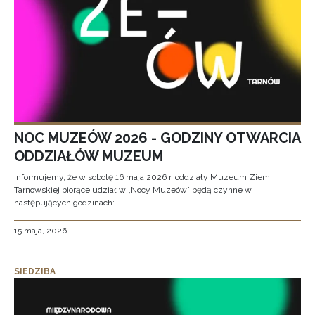
NOC MUZEÓW 2026 - GODZINY OTWARCIA
ODDZIAŁÓW MUZEUM
Informujemy, że w sobotę 16 maja 2026 r. oddziały Muzeum Ziemi
Tarnowskiej biorące udział w „Nocy Muzeów” będą czynne w
następujących godzinach:
15 maja, 2026
SIEDZIBA