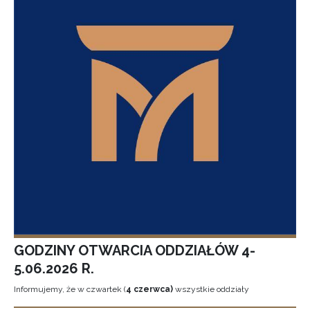
GODZINY OTWARCIA ODDZIAŁÓW 4-
5.06.2026 R.
Informujemy, że w czwartek (
4 czerwca)
wszystkie oddziały