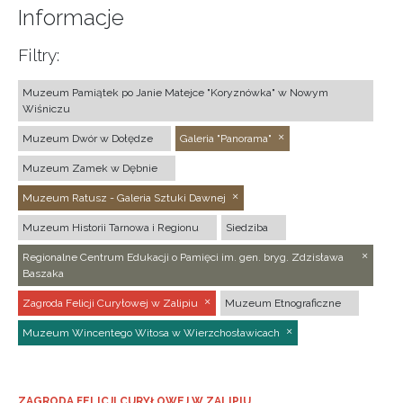
Informacje
Filtry:
Muzeum Pamiątek po Janie Matejce "Koryznówka" w Nowym
Wiśniczu
Muzeum Dwór w Dołędze
Galeria "Panorama"
Muzeum Zamek w Dębnie
Muzeum Ratusz - Galeria Sztuki Dawnej
Muzeum Historii Tarnowa i Regionu
Siedziba
Regionalne Centrum Edukacji o Pamięci im. gen. bryg. Zdzisława
Baszaka
Zagroda Felicji Curyłowej w Zalipiu
Muzeum Etnograficzne
Muzeum Wincentego Witosa w Wierzchosławicach
ZAGRODA FELICJI CURYŁOWEJ W ZALIPIU