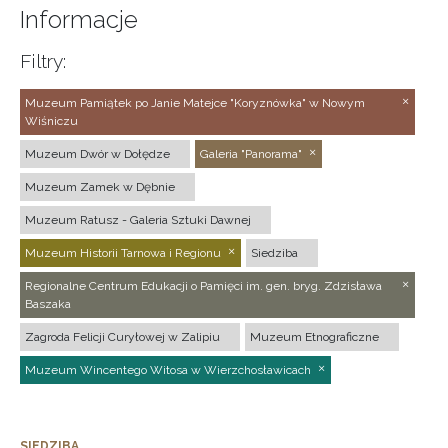
Informacje
Filtry:
Muzeum Pamiątek po Janie Matejce "Koryznówka" w Nowym
Wiśniczu
Muzeum Dwór w Dołędze
Galeria "Panorama"
Muzeum Zamek w Dębnie
Muzeum Ratusz - Galeria Sztuki Dawnej
Muzeum Historii Tarnowa i Regionu
Siedziba
Regionalne Centrum Edukacji o Pamięci im. gen. bryg. Zdzisława
Baszaka
Zagroda Felicji Curyłowej w Zalipiu
Muzeum Etnograficzne
Muzeum Wincentego Witosa w Wierzchosławicach
SIEDZIBA