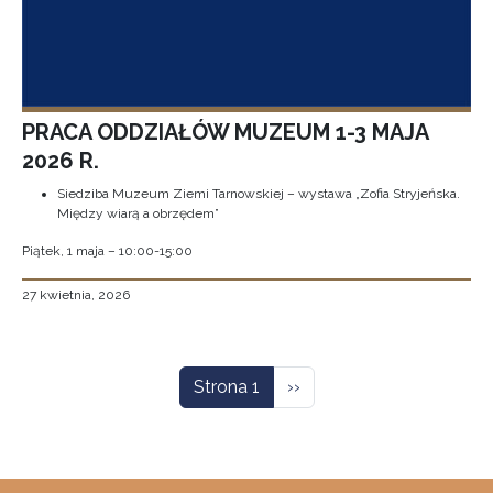
PRACA ODDZIAŁÓW MUZEUM 1-3 MAJA
2026 R.
Siedziba Muzeum Ziemi Tarnowskiej – wystawa „Zofia Stryjeńska.
Między wiarą a obrzędem”
Piątek, 1 maja – 10:00-15:00
27 kwietnia, 2026
Stronicowanie
Następna strona
Strona 1
››