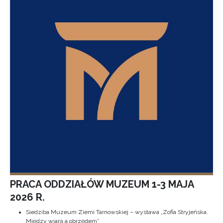
PRACA ODDZIAŁÓW MUZEUM 1-3 MAJA
2026 R.
Siedziba Muzeum Ziemi Tarnowskiej – wystawa „Zofia Stryjeńska.
Między wiarą a obrzędem”