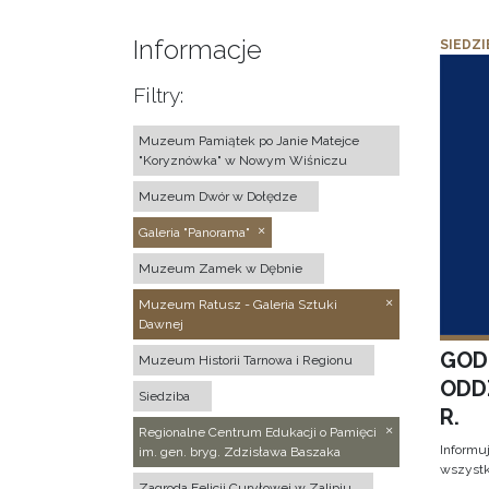
Informacje
SIEDZI
Filtry:
Muzeum Pamiątek po Janie Matejce
"Koryznówka" w Nowym Wiśniczu
Muzeum Dwór w Dołędze
Galeria "Panorama"
Muzeum Zamek w Dębnie
Muzeum Ratusz - Galeria Sztuki
Dawnej
GOD
Muzeum Historii Tarnowa i Regionu
ODD
Siedziba
R.
Regionalne Centrum Edukacji o Pamięci
Informu
im. gen. bryg. Zdzisława Baszaka
wszystk
Zagroda Felicji Curyłowej w Zalipiu