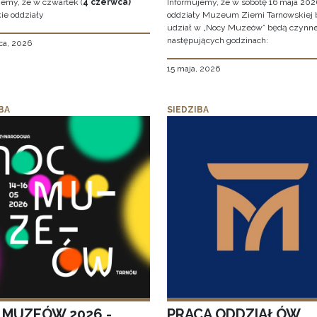
jemy, że w czwartek (
4 czerwca)
Informujemy, że w sobotę 16 maja 2026
ie oddziały
oddziały Muzeum Ziemi Tarnowskiej 
udział w „Nocy Muzeów” będą czynn
następujących godzinach:
ca, 2026
15 maja, 2026
BA
SIEDZIBA
 MUZEÓW 2026 -
PRACA ODDZIAŁÓW