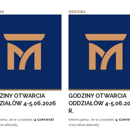
BA
SIEDZIBA
ZINY OTWARCIA
GODZINY OTWARCIA
ZIAŁÓW 4-5.06.2026
ODDZIAŁÓW 4-5.06.2
R.
jemy, że w czwartek (
4 czerwca)
Informujemy, że w czwartek (
4 czerw
ie oddziały
wszystkie oddziały