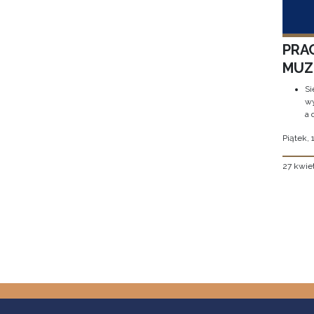
PRA
MUZE
Si
wy
a 
Piątek, 
27 kwie
Stron