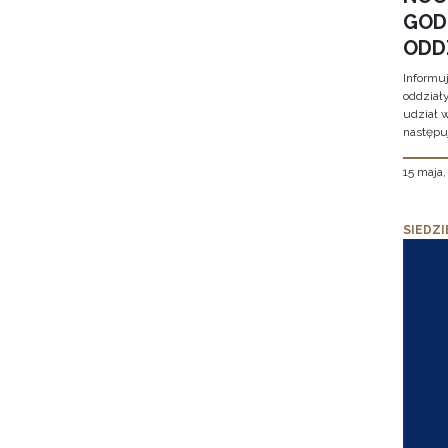
GOD
ODD
Informu
oddział
udział 
następu
15 maja
SIEDZI