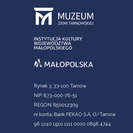
Informacje kontaktowe
Rynek 3, 33-100 Tarnów
NIP: 873-000-76-51
REGON: 850012309
nr konta: Bank PEKAO S.A. O/Tarnów
96 1240 1910 1111 0000 0898 4744