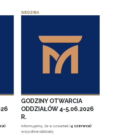
SIEDZIBA
GODZINY OTWARCIA
026
ODDZIAŁÓW 4-5.06.2026
R.
ca)
Informujemy, że w czwartek (
4 czerwca)
wszystkie oddziały