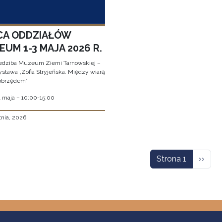
CA ODDZIAŁÓW
UM 1-3 MAJA 2026 R.
edziba Muzeum Ziemi Tarnowskiej –
stawa „Zofia Stryjeńska. Między wiarą
obrzędem”
1 maja – 10:00-15:00
tnia, 2026
icowanie
Nastę
Strona 1
››