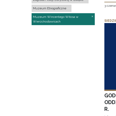
3 czerw
Muzeum Etnograficzne
Muzeum Wincentego Witosa w
SIEDZI
Wierzchosławicach
GOD
ODD
R.