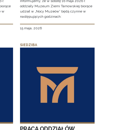
 r.
Informujemy, że w sobotę 16 maja 2026 r.
biorące
oddziały Muzeum Ziemi Tarnowskiej biorące
e w
udział w „Nocy Muzeów” będą czynne w
następujących godzinach:
15 maja, 2026
SIEDZIBA
PRACA ODDZIAŁÓW