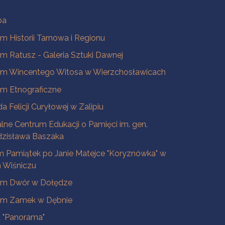
ba
 Historii Tarnowa i Regionu
 Ratusz - Galeria Sztuki Dawnej
m Wincentego Witosa w Wierzchosławicach
m Etnograficzne
a Felicji Curyłowej w Zalipiu
lne Centrum Edukacji o Pamięci im. gen.
dzisława Baszaka
 Pamiątek po Janie Matejce "Koryznówka" w
Wiśniczu
m Dwór w Dołędze
m Zamek w Dębnie
a "Panorama"