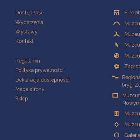
Na skróty
Oddziały
Dostępność
Siedzi
Wydarzenia
Muzeum
Wystawy
Muzeum
Kontakt
Muzeu
Muzeu
Na skróty
Regulamin
Zagrod
Polityka prywatności
Regiona
Deklaracja dostępności
bryg. Z
Mapa strony
Muzeum
Sklep
Nowym 
Muzeu
Muzeu
Galeri