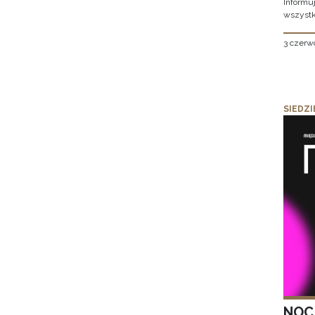
Informu
wszystk
3 czerw
SIEDZI
NOC