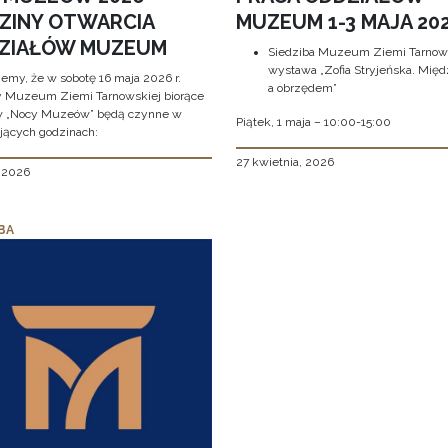
ZINY OTWARCIA
MUZEUM 1-3 MAJA 202
ZIAŁÓW MUZEUM
Siedziba Muzeum Ziemi Tarnows
wystawa „Zofia Stryjeńska. Międ
jemy, że w sobotę 16 maja 2026 r.
a obrzędem”
y Muzeum Ziemi Tarnowskiej biorące
w „Nocy Muzeów” będą czynne w
Piątek, 1 maja – 10:00-15:00
jących godzinach:
27 kwietnia, 2026
, 2026
BA